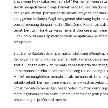
Siapa yang tidak suka bermain slot? Permainan yang satu
sudah menjadi favorit bagi banyak orang di seluruh dunia
dan keseruan dari permainan ini membuatnya tak pernah 
penggemar setianya. Bagi penggemar slot yang ingin me
sensasi menang dengan mudah, Slot Demo Rupiah adalah p
tepat. Dengan fitur-fitur yang menarik dan keseruan yang
Slot Demo Rupiah siap memberikan pengalaman bermain 
terlupakan.
Slot Demo Rupiah adalah permainan slot yang dilengkapi 
demo yang memungkinkan pemain untuk mencoba permai
gratis. Dengan demikian, pemain dapat berlatih dan men
kemampuan mereka sebelum memasang taruhan dengan ua
Hal ini memungkinkan pemain untuk memahami dan meng
teknik-teknik bermain yang dapat meningkatkan peluan
untuk meraih kemenangan besar. Selain itu, fitur demo jug
memungkinkan pemain untuk memilih tema dan jenis per
sesuai dengan preferensi mereka.