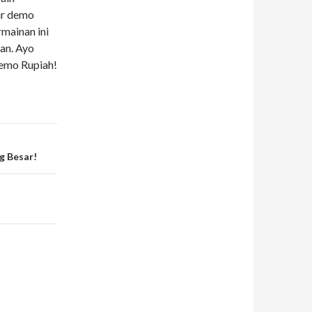
ur demo
rmainan ini
an. Ayo
emo Rupiah!
g Besar!