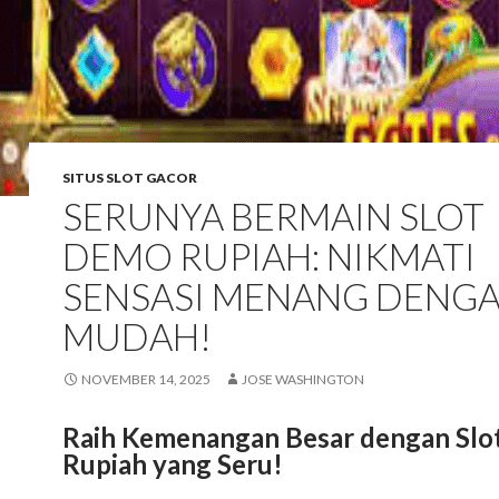
SITUS SLOT GACOR
SERUNYA BERMAIN SLOT
DEMO RUPIAH: NIKMATI
SENSASI MENANG DENG
MUDAH!
NOVEMBER 14, 2025
JOSE WASHINGTON
Raih Kemenangan Besar dengan Sl
Rupiah yang Seru!