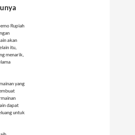
runya
Demo Rupiah
engan
ain akan
ain itu,
ang menarik,
elama
rmainan yang
membuat
ermainan
ain dapat
luang untuk
raih