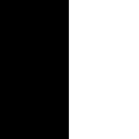
APi
168gg slot