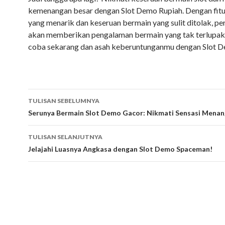
kemenangan besar dengan Slot Demo Rupiah. Dengan fit
yang menarik dan keseruan bermain yang sulit ditolak, pe
akan memberikan pengalaman bermain yang tak terlupak
coba sekarang dan asah keberuntunganmu dengan Slot D
Navigasi
TULISAN SEBELUMNYA
Tulisan
Serunya Bermain Slot Demo Gacor: Nikmati Sensasi Menan
TULISAN SELANJUTNYA
Jelajahi Luasnya Angkasa dengan Slot Demo Spaceman!