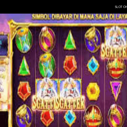
LANGSUN
SLOT O