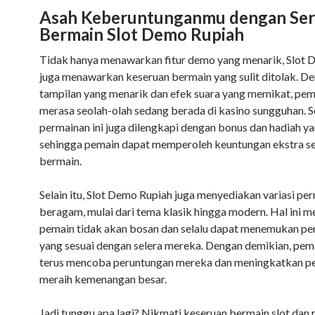
Asah Keberuntunganmu dengan Se
Bermain Slot Demo Rupiah
Tidak hanya menawarkan fitur demo yang menarik, Slot 
juga menawarkan keseruan bermain yang sulit ditolak. D
tampilan yang menarik dan efek suara yang memikat, pem
merasa seolah-olah sedang berada di kasino sungguhan. Sel
permainan ini juga dilengkapi dengan bonus dan hadiah y
sehingga pemain dapat memperoleh keuntungan ekstra s
bermain.
Selain itu, Slot Demo Rupiah juga menyediakan variasi pe
beragam, mulai dari tema klasik hingga modern. Hal ini 
pemain tidak akan bosan dan selalu dapat menemukan p
yang sesuai dengan selera mereka. Dengan demikian, pem
terus mencoba peruntungan mereka dan meningkatkan pe
meraih kemenangan besar.
Jadi tunggu apa lagi? Nikmati keseruan bermain slot dan 