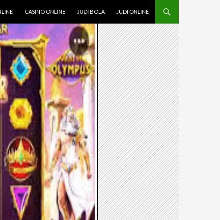
G KE ISI
NLINE
CASINO ONLINE
JUDI BOLA
JUDI ONLINE