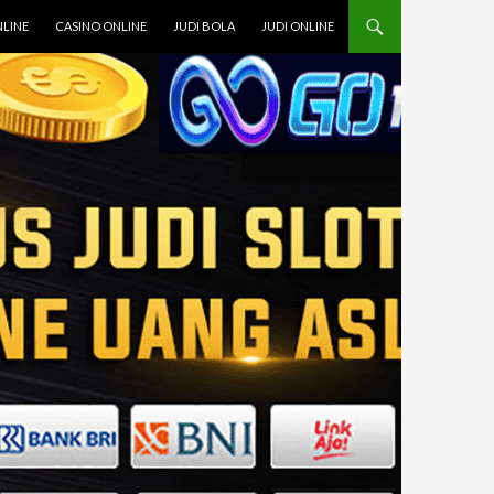
G KE ISI
NLINE
CASINO ONLINE
JUDI BOLA
JUDI ONLINE