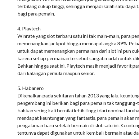
terbilang cukup tinggi, sehingga menjadi salah satu daya t
bagi para pemain.
4. Playtech
Winrate yang slot terbaru satu ini tak main-main, para p
memenangkan jackpot hingga mencapai angka 89%. Pelu
untuk dapat memenangkan permainan dari slot ini pun cu
karena setiap permainan tersebut sangat mudah untuk di
Bahkan hingga saat ini, Playtech masih menjadi favorit p
dari kalangan pemula maupun senior.
5. Habanero
Dikenalkan pada sekitaran tahun 2013 yang lalu, keuntun
pengembang ini berikan bagi para pemain tak tanggung-
bahkan sering kali bernilai lebih tinggi dari nominal taruha
mendapat keuntungan yang fantastis, para pemain akan 
pengalaman baru setelah bermain di slot satu ini. Keuntun
tentunya dapat digunakan untuk kembali bermain atau da