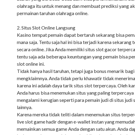
olahraga itu untuk menang dan membuat prediksi yang a
permainan taruhan olahraga online.
2. Situs Slot Online Langsung
Kasino tempat pemain dapat bertaruh sekarang bisa pema
mana saja. Tentu saja hal ini bisa terjadi karena sekarang 
secara online. Jika Anda memiliki situs slot gacor terper
tentu saja ada beberapa keuntungan yang pemain bisa pero
slot online ini.
Tidak hanya hasil taruhan, tetapi juga bonus menarik bagi
mengklaimnya. Anda tidak perlu khawatir tidak menerim
karena ini adalah daya tarik situs slot terpercaya. Oleh kar
Anda harus bisa menemukan situs yang paling terpercaya 
mengalami kerugian seperti para pemain judi di situs judi s
lainnya.
Karena mereka tidak teliti dalam menemukan situs terperc
live slot game hadir dengan e-wallet instan yang memuda
memainkan semua game Anda dengan satu akun. Anda da