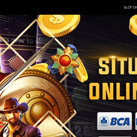
LANGSUN
SLOT O