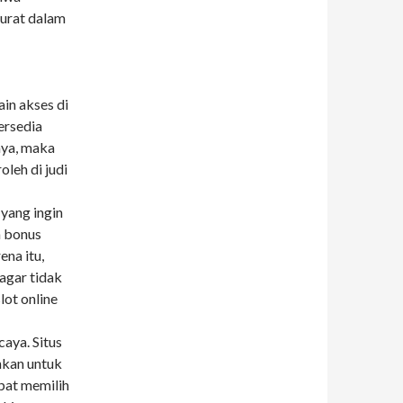
kurat dalam
in akses di
tersedia
caya, maka
leh di judi
 yang ingin
a bonus
ena itu,
agar tidak
lot online
aya. Situs
hkan untuk
pat memilih