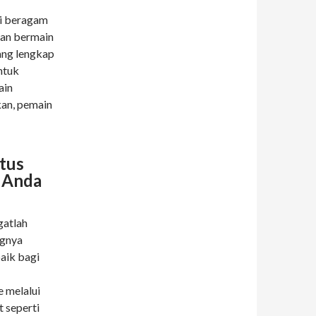
ri beragam
akan bermain
lang lengkap
ntuk
ain
kan, pemain
tus
b Anda
gatlah
ngnya
baik bagi
e melalui
 seperti