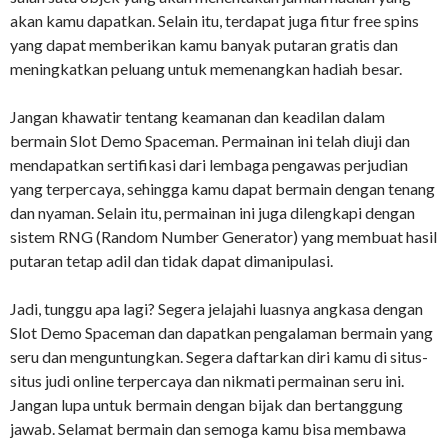
akan kamu dapatkan. Selain itu, terdapat juga fitur free spins
yang dapat memberikan kamu banyak putaran gratis dan
meningkatkan peluang untuk memenangkan hadiah besar.
Jangan khawatir tentang keamanan dan keadilan dalam
bermain Slot Demo Spaceman. Permainan ini telah diuji dan
mendapatkan sertifikasi dari lembaga pengawas perjudian
yang terpercaya, sehingga kamu dapat bermain dengan tenang
dan nyaman. Selain itu, permainan ini juga dilengkapi dengan
sistem RNG (Random Number Generator) yang membuat hasil
putaran tetap adil dan tidak dapat dimanipulasi.
Jadi, tunggu apa lagi? Segera jelajahi luasnya angkasa dengan
Slot Demo Spaceman dan dapatkan pengalaman bermain yang
seru dan menguntungkan. Segera daftarkan diri kamu di situs-
situs judi online terpercaya dan nikmati permainan seru ini.
Jangan lupa untuk bermain dengan bijak dan bertanggung
jawab. Selamat bermain dan semoga kamu bisa membawa