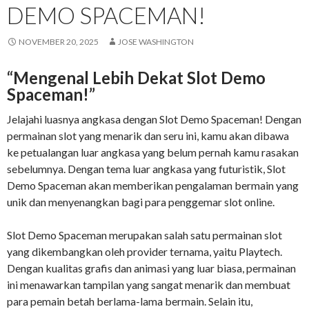
DEMO SPACEMAN!
NOVEMBER 20, 2025
JOSE WASHINGTON
“Mengenal Lebih Dekat Slot Demo
Spaceman!”
Jelajahi luasnya angkasa dengan Slot Demo Spaceman! Dengan
permainan slot yang menarik dan seru ini, kamu akan dibawa
ke petualangan luar angkasa yang belum pernah kamu rasakan
sebelumnya. Dengan tema luar angkasa yang futuristik, Slot
Demo Spaceman akan memberikan pengalaman bermain yang
unik dan menyenangkan bagi para penggemar slot online.
Slot Demo Spaceman merupakan salah satu permainan slot
yang dikembangkan oleh provider ternama, yaitu Playtech.
Dengan kualitas grafis dan animasi yang luar biasa, permainan
ini menawarkan tampilan yang sangat menarik dan membuat
para pemain betah berlama-lama bermain. Selain itu,