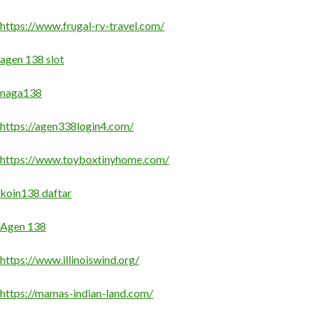
https://www.frugal-rv-travel.com/
agen 138 slot
naga138
https://agen338login4.com/
https://www.toyboxtinyhome.com/
koin138 daftar
Agen 138
https://www.illinoiswind.org/
https://mamas-indian-land.com/