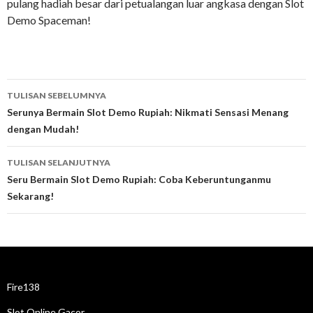
pulang hadiah besar dari petualangan luar angkasa dengan Slot
Demo Spaceman!
Navigasi
TULISAN SEBELUMNYA
Tulisan
Serunya Bermain Slot Demo Rupiah: Nikmati Sensasi Menang
dengan Mudah!
TULISAN SELANJUTNYA
Seru Bermain Slot Demo Rupiah: Coba Keberuntunganmu
Sekarang!
Fire138
Slot Online Gacor