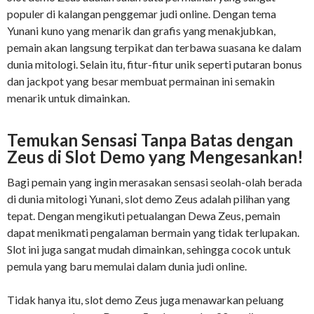
populer di kalangan penggemar judi online. Dengan tema
Yunani kuno yang menarik dan grafis yang menakjubkan,
pemain akan langsung terpikat dan terbawa suasana ke dalam
dunia mitologi. Selain itu, fitur-fitur unik seperti putaran bonus
dan jackpot yang besar membuat permainan ini semakin
menarik untuk dimainkan.
Temukan Sensasi Tanpa Batas dengan
Zeus di Slot Demo yang Mengesankan!
Bagi pemain yang ingin merasakan sensasi seolah-olah berada
di dunia mitologi Yunani, slot demo Zeus adalah pilihan yang
tepat. Dengan mengikuti petualangan Dewa Zeus, pemain
dapat menikmati pengalaman bermain yang tidak terlupakan.
Slot ini juga sangat mudah dimainkan, sehingga cocok untuk
pemula yang baru memulai dalam dunia judi online.
Tidak hanya itu, slot demo Zeus juga menawarkan peluang