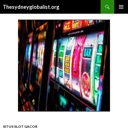
Cari
Thesydneyglobalist.org
LANGSUNG
MENU
KE
UTAMA
ISI
SITUS SLOT GACOR