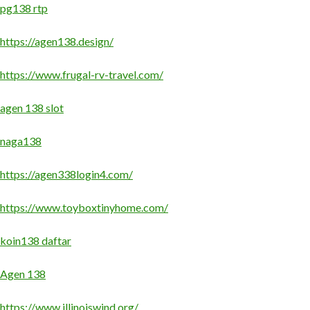
pg138 rtp
https://agen138.design/
https://www.frugal-rv-travel.com/
agen 138 slot
naga138
https://agen338login4.com/
https://www.toyboxtinyhome.com/
koin138 daftar
Agen 138
https://www.illinoiswind.org/