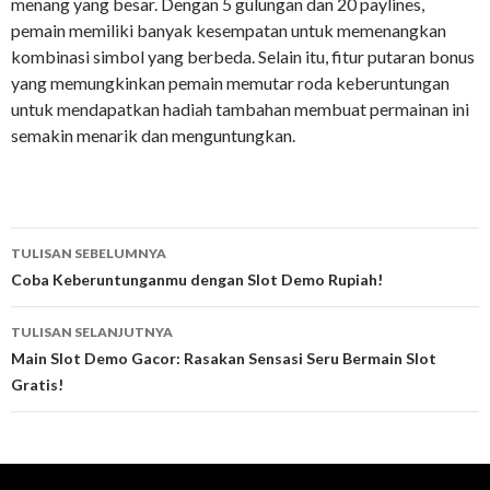
menang yang besar. Dengan 5 gulungan dan 20 paylines,
pemain memiliki banyak kesempatan untuk memenangkan
kombinasi simbol yang berbeda. Selain itu, fitur putaran bonus
yang memungkinkan pemain memutar roda keberuntungan
untuk mendapatkan hadiah tambahan membuat permainan ini
semakin menarik dan menguntungkan.
Navigasi
TULISAN SEBELUMNYA
Tulisan
Coba Keberuntunganmu dengan Slot Demo Rupiah!
TULISAN SELANJUTNYA
Main Slot Demo Gacor: Rasakan Sensasi Seru Bermain Slot
Gratis!