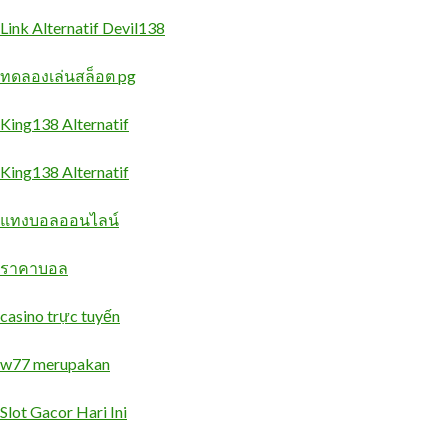
Link Alternatif Devil138
ทดลองเล่นสล็อต pg
King138 Alternatif
King138 Alternatif
แทงบอลออนไลน์
ราคาบอล
casino trực tuyến
w77 merupakan
Slot Gacor Hari Ini