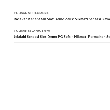
Navigasi
TULISAN SEBELUMNYA
Tulisan
Rasakan Kehebatan Slot Demo Zeus: Nikmati Sensasi Dew
TULISAN SELANJUTNYA
Jelajahi Sensasi Slot Demo PG Soft – Nikmati Permainan Se