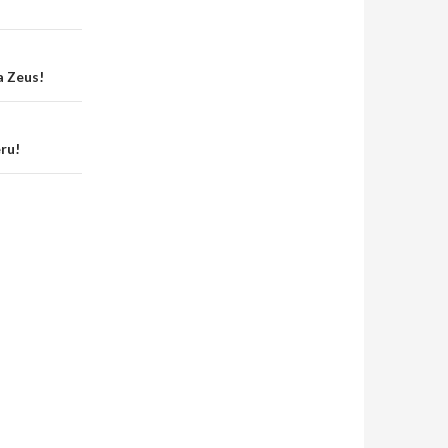
a Zeus!
ru!