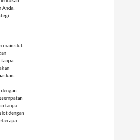
enentukan
n Anda.
ategi
rmain slot
kan
i tanpa
sakan
askan.
s dengan
kesempatan
an tanpa
slot dengan
beberapa