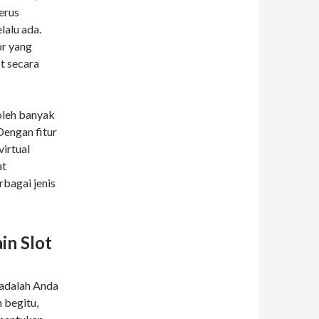
erus
lalu ada.
or yang
t secara
oleh banyak
Dengan fitur
irtual
at
bagai jenis
n Slot
 adalah Anda
 begitu,