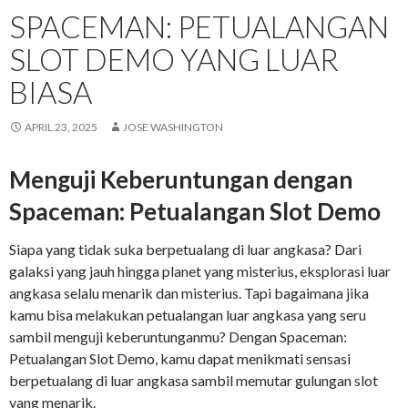
SPACEMAN: PETUALANGAN
SLOT DEMO YANG LUAR
BIASA
APRIL 23, 2025
JOSE WASHINGTON
Menguji Keberuntungan dengan
Spaceman: Petualangan Slot Demo
Siapa yang tidak suka berpetualang di luar angkasa? Dari
galaksi yang jauh hingga planet yang misterius, eksplorasi luar
angkasa selalu menarik dan misterius. Tapi bagaimana jika
kamu bisa melakukan petualangan luar angkasa yang seru
sambil menguji keberuntunganmu? Dengan Spaceman:
Petualangan Slot Demo, kamu dapat menikmati sensasi
berpetualang di luar angkasa sambil memutar gulungan slot
yang menarik.