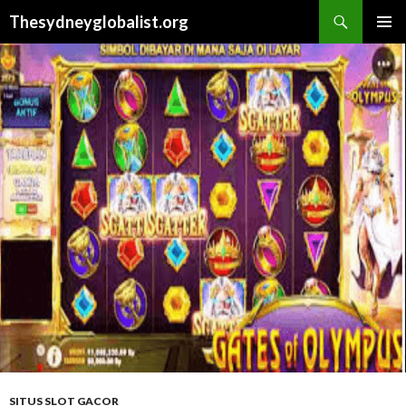
Cari
Thesydneyglobalist.org
LANGSUNG
MENU
KE
UTAMA
ISI
SITUS SLOT GACOR