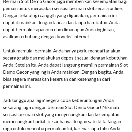
Bermain Slot Demo Gacor juga memberikan kesempatan bagi
pemain untuk merasakan sensasi bermain slot secara online.
Dengan teknologi canggih yang digunakan, permainan ini
dapat dimainkan dengan lancar dan tanpa hambatan. Anda
dapat bermain kapanpun dan dimanapun Anda inginkan,
asalkan terhubung dengan koneksi internet.
Untuk memulai bermain, Anda hanya perlu mendaftar akun
secara gratis dan melakukan deposit sesuai dengan kebutuhan
Anda. Setelah itu, Anda dapat langsung memilih permainan Slot
Demo Gacor yang ingin Anda mainkan. Dengan begitu, Anda
bisa segera merasakan keseruan dan kesenangan dari
permainan ini.
Jadi tunggu apa lagi? Segera coba keberuntungan Anda
sekarang juga dengan bermain Slot Demo Gacor! Nikmati
sensasi bermain slot yang menyenangkan dan kesempatan
memenangkan hadiah besar hanya dengan satu klik. Jangan
ragu untuk mencoba permainan ini, karena siapa tahu Anda