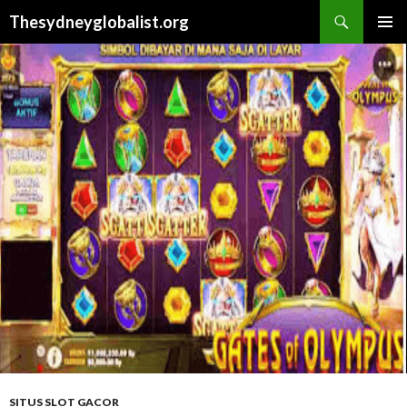
Cari
Thesydneyglobalist.org
LANGSUNG
MENU
KE
UTAMA
ISI
SITUS SLOT GACOR