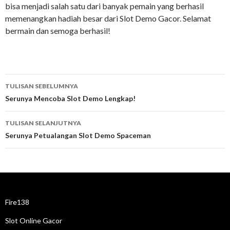
bisa menjadi salah satu dari banyak pemain yang berhasil
memenangkan hadiah besar dari Slot Demo Gacor. Selamat
bermain dan semoga berhasil!
Navigasi
TULISAN SEBELUMNYA
Tulisan
Serunya Mencoba Slot Demo Lengkap!
TULISAN SELANJUTNYA
Serunya Petualangan Slot Demo Spaceman
Fire138
Slot Online Gacor