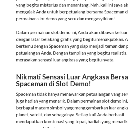
yang begitu misterius dan menantang. Nah, kali ini saya a
mengajak Anda untuk berpetualang bersama Spaceman 
permainan slot demo yang seru dan mengasyikkan!
Dalam permainan slot demo ini, Anda akan dibawa ke lua
dengan latar belakang grafis yang begitu menakjubkan. 
bertemu dengan Spaceman yang siap menjadi teman dan 
petualangan Anda. Dengan tampilan yang begitu realistis
merasakan sensasi luar angkasa yang begitu nyata.
Nikmati Sensasi Luar Angkasa Bers
Spaceman di Slot Demo!
Spaceman tidak hanya menawarkan petualangan yang seru
juga hadiah yang menarik. Dalam permainan slot demo ini,
berbagai macam simbol yang menggambarkan luar angka
planet, satelit, dan sebagainya. Setiap kali Anda berhasil
mendapatkan kombinasi yang tepat, hadiah yang menarik