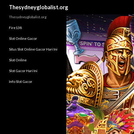
Cari
Thesydneyglobalist.org
Thesydneyglobalist.org
Fire138
Slot Online Gacor
Situs Slot Online Gacor Hari Ini
Slot Online
Slot Gacor Hari Ini
Info Slot Gacor