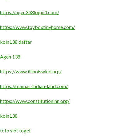
https://agen338login4.com/
https://www.toyboxtinyhome.com/
koin138 daftar
Agen 138
https://www.illinoiswind.org/
https://mamas-indian-land.com/
https://www.constitutioninn.org/
koin138
toto slot togel