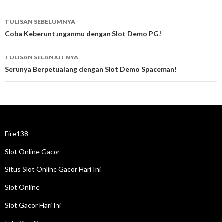
Navigasi
TULISAN SEBELUMNYA
Tulisan
Coba Keberuntunganmu dengan Slot Demo PG!
TULISAN SELANJUTNYA
Serunya Berpetualang dengan Slot Demo Spaceman!
Fire138
Slot Online Gacor
Situs Slot Online Gacor Hari Ini
Slot Online
Slot Gacor Hari Ini