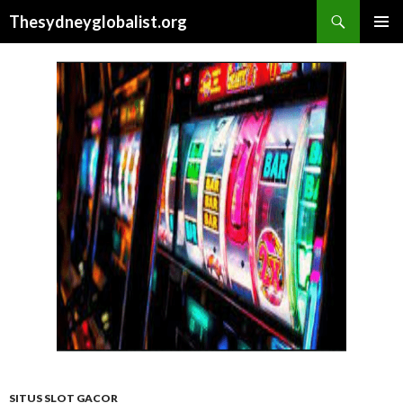
Cari
Thesydneyglobalist.org
LANGSUNG
MENU
KE
UTAMA
ISI
SITUS SLOT GACOR