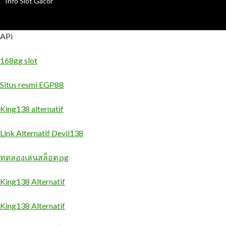
Info Slot Gacor
APi
168gg slot
Situs resmi EGP88
King138 alternatif
Link Alternatif Devil138
ทดลองเล่นสล็อต pg
King138 Alternatif
King138 Alternatif