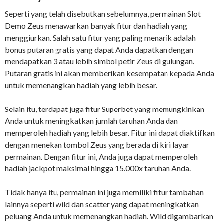
Seperti yang telah disebutkan sebelumnya, permainan Slot
Demo Zeus menawarkan banyak fitur dan hadiah yang
menggiurkan. Salah satu fitur yang paling menarik adalah
bonus putaran gratis yang dapat Anda dapatkan dengan
mendapatkan 3 atau lebih simbol petir Zeus di gulungan.
Putaran gratis ini akan memberikan kesempatan kepada Anda
untuk memenangkan hadiah yang lebih besar.
Selain itu, terdapat juga fitur Superbet yang memungkinkan
Anda untuk meningkatkan jumlah taruhan Anda dan
memperoleh hadiah yang lebih besar. Fitur ini dapat diaktifkan
dengan menekan tombol Zeus yang berada di kiri layar
permainan. Dengan fitur ini, Anda juga dapat memperoleh
hadiah jackpot maksimal hingga 15.000x taruhan Anda.
Tidak hanya itu, permainan ini juga memiliki fitur tambahan
lainnya seperti wild dan scatter yang dapat meningkatkan
peluang Anda untuk memenangkan hadiah. Wild digambarkan