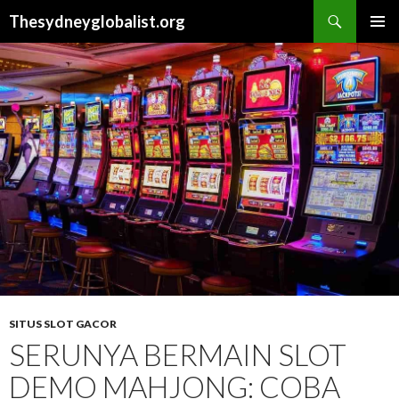
Cari
Thesydneyglobalist.org
LANGSUNG
MENU
KE
UTAMA
ISI
SITUS SLOT GACOR
SERUNYA BERMAIN SLOT
DEMO MAHJONG: COBA