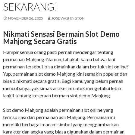
SEKARANG!
NOVEMBER 26, 2025
JOSE WASHINGTON
Nikmati Sensasi Bermain Slot Demo
Mahjong Secara Gratis
Hampir semua orang pasti pernah mendengar tentang
permainan Mahjong. Namun, tahukah kamu bahwa kini
permainan tersebut bisa dimainkan dalam bentuk slot online?
Yup, permainan slot demo Mahjong kini semakin populer dan
bisa dinikmati secara gratis. Bagi kamu yang belum pernah
mencobanya, yuk simak artikel ini untuk mengetahui lebih
lanjut tentang keseruan bermain slot demo Mahjong.
Slot demo Mahjong adalah permainan slot online yang
terinspirasi dari permainan asli Mahjong. Permainan ini
memiliki berbagai macam simbol yang menggambarkan
karakter dan angka yang biasa digunakan dalam permainan