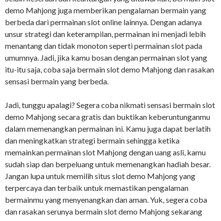
demo Mahjong juga memberikan pengalaman bermain yang
berbeda dari permainan slot online lainnya. Dengan adanya
unsur strategi dan keterampilan, permainan ini menjadi lebih
menantang dan tidak monoton seperti permainan slot pada
umumnya. Jadi, jika kamu bosan dengan permainan slot yang
itu-itu saja, coba saja bermain slot demo Mahjong dan rasakan
sensasi bermain yang berbeda.
Jadi, tunggu apalagi? Segera coba nikmati sensasi bermain slot
demo Mahjong secara gratis dan buktikan keberuntunganmu
dalam memenangkan permainan ini. Kamu juga dapat berlatih
dan meningkatkan strategi bermain sehingga ketika
memainkan permainan slot Mahjong dengan uang asli, kamu
sudah siap dan berpeluang untuk memenangkan hadiah besar.
Jangan lupa untuk memilih situs slot demo Mahjong yang
terpercaya dan terbaik untuk memastikan pengalaman
bermainmu yang menyenangkan dan aman. Yuk, segera coba
dan rasakan serunya bermain slot demo Mahjong sekarang