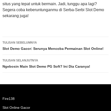
situs yang tepat untuk bermain. Jadi, tunggu apa lagi?
Segera coba keberuntunganmu di Serba-Serbi Slot Demo
sekarang juga!
Navigasi
TULISAN SEBELUMNYA
Tulisan
Slot Demo Gacor: Serunya Mencoba Permainan Slot Online!
TULISAN SELANJUTNYA
Ngebosin Main Slot Demo PG Soft? Ini Dia Caranya!
Fire138
Slot Online Gacor