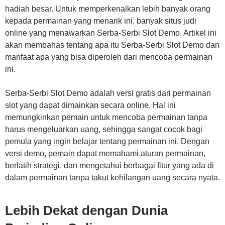
hadiah besar. Untuk memperkenalkan lebih banyak orang
kepada permainan yang menarik ini, banyak situs judi
online yang menawarkan Serba-Serbi Slot Demo. Artikel ini
akan membahas tentang apa itu Serba-Serbi Slot Demo dan
manfaat apa yang bisa diperoleh dari mencoba permainan
ini.
Serba-Serbi Slot Demo adalah versi gratis dari permainan
slot yang dapat dimainkan secara online. Hal ini
memungkinkan pemain untuk mencoba permainan tanpa
harus mengeluarkan uang, sehingga sangat cocok bagi
pemula yang ingin belajar tentang permainan ini. Dengan
versi demo, pemain dapat memahami aturan permainan,
berlatih strategi, dan mengetahui berbagai fitur yang ada di
dalam permainan tanpa takut kehilangan uang secara nyata.
Lebih Dekat dengan Dunia