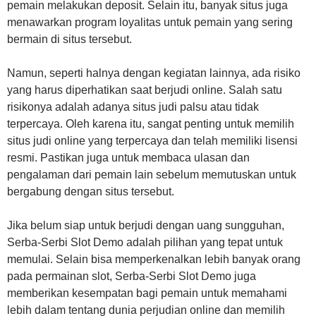
pemain melakukan deposit. Selain itu, banyak situs juga
menawarkan program loyalitas untuk pemain yang sering
bermain di situs tersebut.
Namun, seperti halnya dengan kegiatan lainnya, ada risiko
yang harus diperhatikan saat berjudi online. Salah satu
risikonya adalah adanya situs judi palsu atau tidak
terpercaya. Oleh karena itu, sangat penting untuk memilih
situs judi online yang terpercaya dan telah memiliki lisensi
resmi. Pastikan juga untuk membaca ulasan dan
pengalaman dari pemain lain sebelum memutuskan untuk
bergabung dengan situs tersebut.
Jika belum siap untuk berjudi dengan uang sungguhan,
Serba-Serbi Slot Demo adalah pilihan yang tepat untuk
memulai. Selain bisa memperkenalkan lebih banyak orang
pada permainan slot, Serba-Serbi Slot Demo juga
memberikan kesempatan bagi pemain untuk memahami
lebih dalam tentang dunia perjudian online dan memilih