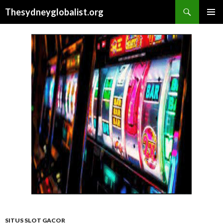
Cari
Thesydneyglobalist.org
LANGSUNG
MENU
KE
UTAMA
ISI
SITUS SLOT GACOR