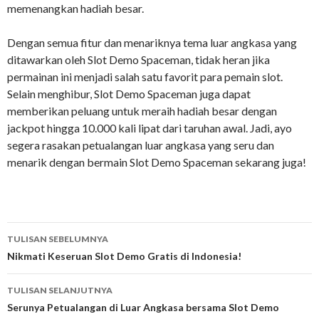
memenangkan hadiah besar.
Dengan semua fitur dan menariknya tema luar angkasa yang
ditawarkan oleh Slot Demo Spaceman, tidak heran jika
permainan ini menjadi salah satu favorit para pemain slot.
Selain menghibur, Slot Demo Spaceman juga dapat
memberikan peluang untuk meraih hadiah besar dengan
jackpot hingga 10.000 kali lipat dari taruhan awal. Jadi, ayo
segera rasakan petualangan luar angkasa yang seru dan
menarik dengan bermain Slot Demo Spaceman sekarang juga!
Navigasi
TULISAN SEBELUMNYA
Tulisan
Nikmati Keseruan Slot Demo Gratis di Indonesia!
TULISAN SELANJUTNYA
Serunya Petualangan di Luar Angkasa bersama Slot Demo