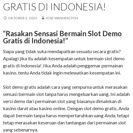
GRATIS DI INDONESIA!
OKTOBER 3, 2025
JOSE WASHINGTON
“Rasakan Sensasi Bermain Slot Demo
Gratis di Indonesia!”
Siapa yang tidak suka mendapatkan sesuatu secara gratis?
Apalagi jika itu adalah kesempatan untuk bermain slot demo
gratis di Indonesia! Jika Anda adalah penggemar permainan
kasino, tentu Anda tidak ingin melewatkan kesempatan ini.
Slot demo gratis adalah cara yang sempurna untuk merasakan
sensasi bermain slot tanpa harus mengeluarkan uang. Ini adalah
versi demo dari permainan slot yang biasanya dimainkan di
kasino darat atau kasino online. Dengan slot demo gratis, Anda
dapat bermain tanpa harus mempertaruhkan uang Anda, tetapi
tetap merasakan keseruan dan tantangan dari permainan slot
yang sebenarnya.