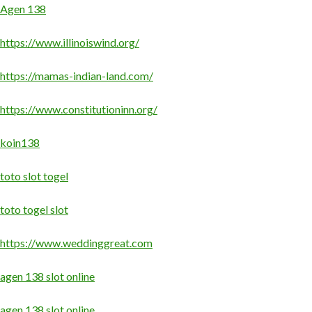
Agen 138
https://www.illinoiswind.org/
https://mamas-indian-land.com/
https://www.constitutioninn.org/
koin138
toto slot togel
toto togel slot
https://www.weddinggreat.com
agen 138 slot online
agen 138 slot online