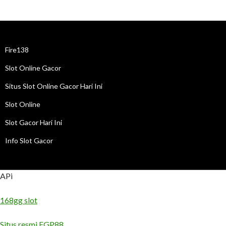
Fire138
Slot Online Gacor
Situs Slot Online Gacor Hari Ini
Slot Online
Slot Gacor Hari Ini
Info Slot Gacor
APi
168gg slot
Situs resmi EGP88