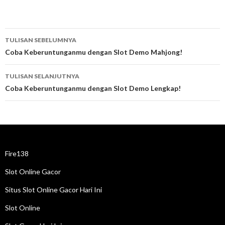
Navigasi
TULISAN SEBELUMNYA
Tulisan
Coba Keberuntunganmu dengan Slot Demo Mahjong!
TULISAN SELANJUTNYA
Coba Keberuntunganmu dengan Slot Demo Lengkap!
Fire138
Slot Online Gacor
Situs Slot Online Gacor Hari Ini
Slot Online