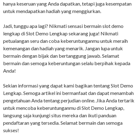
hanya keseruan yang Anda dapatkan, tetapi juga kesempatan
untuk mendapatkan hadiah yang menggiurkan.
Jadi, tunggu apa lagi? Nikmati sensasi bermain slot demo
lengkap di Slot Demo Lengkap sekarang juga! Nikmati
petualangan seru dan coba keberuntunganmu untuk meraih
kemenangan dan hadiah yang menarik. Jangan lupa untuk
bermain dengan bijak dan bertanggung jawab. Selamat
bermain dan semoga keberuntungan selalu berpihak kepada
Anda!
Sekian informasi yang dapat kami bagikan tentang Slot Demo
Lengkap. Semoga artikel ini bermanfaat dan dapat menambah
pengetahuan Anda tentang perjudian online. Jika Anda tertarik
untuk mencoba keberuntunganmu di Slot Demo Lengkap,
langsung saja kunjungi situs mereka dan ikuti panduan
pendaftaran yang tersedia. Selamat bermain dan semoga
sukses!