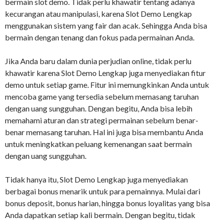
bermain slot demo. Tidak perlu khawatir tentang adanya
kecurangan atau manipulasi, karena Slot Demo Lengkap
menggunakan sistem yang fair dan acak. Sehingga Anda bisa
bermain dengan tenang dan fokus pada permainan Anda.
Jika Anda baru dalam dunia perjudian online, tidak perlu
khawatir karena Slot Demo Lengkap juga menyediakan fitur
demo untuk setiap game. Fitur ini memungkinkan Anda untuk
mencoba game yang tersedia sebelum memasang taruhan
dengan uang sungguhan. Dengan begitu, Anda bisa lebih
memahami aturan dan strategi permainan sebelum benar-
benar memasang taruhan. Hal ini juga bisa membantu Anda
untuk meningkatkan peluang kemenangan saat bermain
dengan uang sungguhan.
Tidak hanya itu, Slot Demo Lengkap juga menyediakan
berbagai bonus menarik untuk para pemainnya. Mulai dari
bonus deposit, bonus harian, hingga bonus loyalitas yang bisa
Anda dapatkan setiap kali bermain. Dengan begitu, tidak