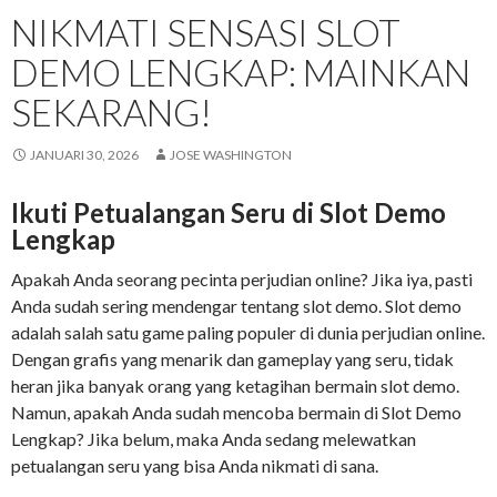
NIKMATI SENSASI SLOT
DEMO LENGKAP: MAINKAN
SEKARANG!
JANUARI 30, 2026
JOSE WASHINGTON
Ikuti Petualangan Seru di Slot Demo
Lengkap
Apakah Anda seorang pecinta perjudian online? Jika iya, pasti
Anda sudah sering mendengar tentang slot demo. Slot demo
adalah salah satu game paling populer di dunia perjudian online.
Dengan grafis yang menarik dan gameplay yang seru, tidak
heran jika banyak orang yang ketagihan bermain slot demo.
Namun, apakah Anda sudah mencoba bermain di Slot Demo
Lengkap? Jika belum, maka Anda sedang melewatkan
petualangan seru yang bisa Anda nikmati di sana.