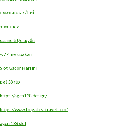
แทงบอลออนไลน์
ราคาบอล
casino trực tuyến
w77 merupakan
Slot Gacor Hari Ini
pg138 rtp
https://agen138.design/
https://www.frugal-rv-travel.com/
agen 138 slot