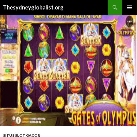
Cari
Thesydneyglobalist.org
LANGSUNG
MENU
KE
UTAMA
ISI
SITUS SLOT GACOR