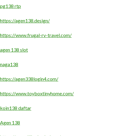
pg138 rtp
https://agen138.design/
https://www.frugal-rv-travel.com/
agen 138 slot
naga138
https://agen338login4.com/
https://www.toyboxtinyhome.com/
koin138 daftar
Agen 138