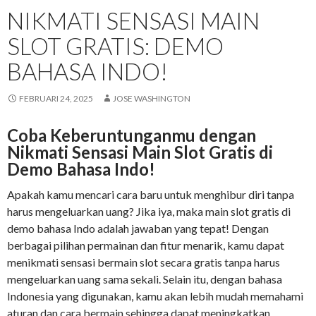
NIKMATI SENSASI MAIN
SLOT GRATIS: DEMO
BAHASA INDO!
FEBRUARI 24, 2025
JOSE WASHINGTON
Coba Keberuntunganmu dengan
Nikmati Sensasi Main Slot Gratis di
Demo Bahasa Indo!
Apakah kamu mencari cara baru untuk menghibur diri tanpa
harus mengeluarkan uang? Jika iya, maka main slot gratis di
demo bahasa Indo adalah jawaban yang tepat! Dengan
berbagai pilihan permainan dan fitur menarik, kamu dapat
menikmati sensasi bermain slot secara gratis tanpa harus
mengeluarkan uang sama sekali. Selain itu, dengan bahasa
Indonesia yang digunakan, kamu akan lebih mudah memahami
aturan dan cara bermain sehingga dapat meningkatkan