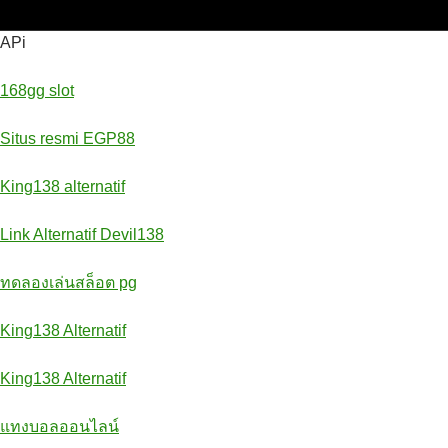
168gg slot
Situs resmi EGP88
King138 alternatif
Link Alternatif Devil138
ทดลองเล่นสล็อต pg
King138 Alternatif
King138 Alternatif
แทงบอลออนไลน์
ราคาบอล