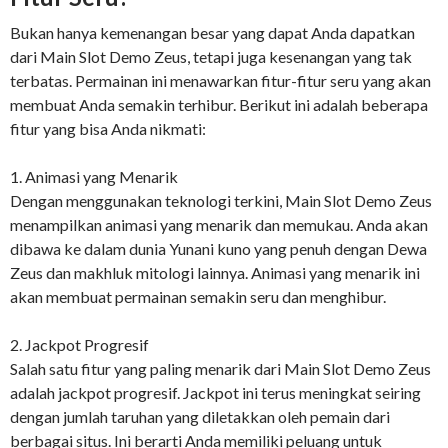
Bukan hanya kemenangan besar yang dapat Anda dapatkan
dari Main Slot Demo Zeus, tetapi juga kesenangan yang tak
terbatas. Permainan ini menawarkan fitur-fitur seru yang akan
membuat Anda semakin terhibur. Berikut ini adalah beberapa
fitur yang bisa Anda nikmati:
1. Animasi yang Menarik
Dengan menggunakan teknologi terkini, Main Slot Demo Zeus
menampilkan animasi yang menarik dan memukau. Anda akan
dibawa ke dalam dunia Yunani kuno yang penuh dengan Dewa
Zeus dan makhluk mitologi lainnya. Animasi yang menarik ini
akan membuat permainan semakin seru dan menghibur.
2. Jackpot Progresif
Salah satu fitur yang paling menarik dari Main Slot Demo Zeus
adalah jackpot progresif. Jackpot ini terus meningkat seiring
dengan jumlah taruhan yang diletakkan oleh pemain dari
berbagai situs. Ini berarti Anda memiliki peluang untuk