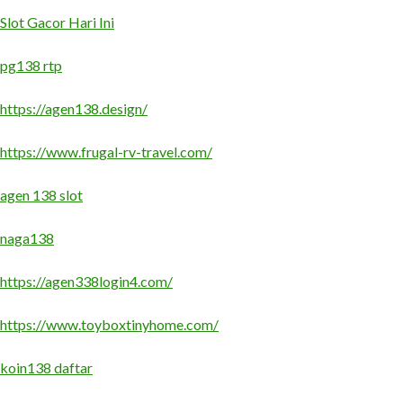
Slot Gacor Hari Ini
pg138 rtp
https://agen138.design/
https://www.frugal-rv-travel.com/
agen 138 slot
naga138
https://agen338login4.com/
https://www.toyboxtinyhome.com/
koin138 daftar