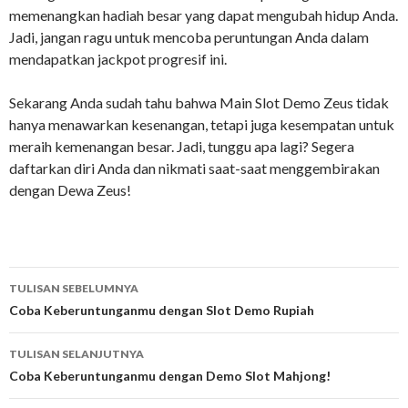
memenangkan hadiah besar yang dapat mengubah hidup Anda.
Jadi, jangan ragu untuk mencoba peruntungan Anda dalam
mendapatkan jackpot progresif ini.
Sekarang Anda sudah tahu bahwa Main Slot Demo Zeus tidak
hanya menawarkan kesenangan, tetapi juga kesempatan untuk
meraih kemenangan besar. Jadi, tunggu apa lagi? Segera
daftarkan diri Anda dan nikmati saat-saat menggembirakan
dengan Dewa Zeus!
Navigasi
TULISAN SEBELUMNYA
Tulisan
Coba Keberuntunganmu dengan Slot Demo Rupiah
TULISAN SELANJUTNYA
Coba Keberuntunganmu dengan Demo Slot Mahjong!