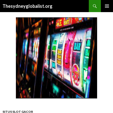
Cari
Thesydneyglobalist.org
LANGSUNG
MENU
KE
UTAMA
ISI
SITUS SLOT GACOR