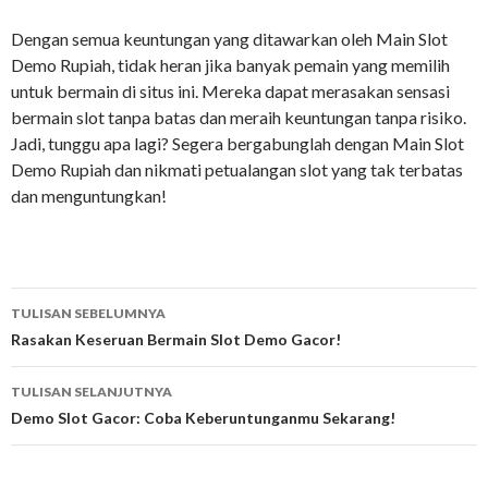
Dengan semua keuntungan yang ditawarkan oleh Main Slot
Demo Rupiah, tidak heran jika banyak pemain yang memilih
untuk bermain di situs ini. Mereka dapat merasakan sensasi
bermain slot tanpa batas dan meraih keuntungan tanpa risiko.
Jadi, tunggu apa lagi? Segera bergabunglah dengan Main Slot
Demo Rupiah dan nikmati petualangan slot yang tak terbatas
dan menguntungkan!
Navigasi
TULISAN SEBELUMNYA
Tulisan
Rasakan Keseruan Bermain Slot Demo Gacor!
TULISAN SELANJUTNYA
Demo Slot Gacor: Coba Keberuntunganmu Sekarang!