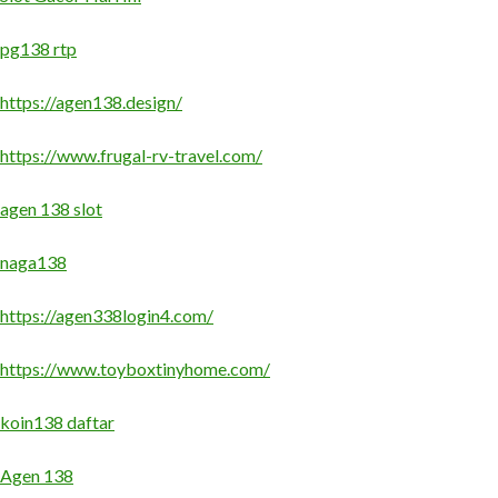
pg138 rtp
https://agen138.design/
https://www.frugal-rv-travel.com/
agen 138 slot
naga138
https://agen338login4.com/
https://www.toyboxtinyhome.com/
koin138 daftar
Agen 138