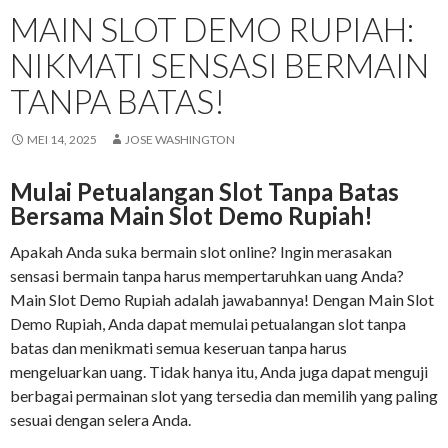
MAIN SLOT DEMO RUPIAH:
NIKMATI SENSASI BERMAIN
TANPA BATAS!
MEI 14, 2025
JOSE WASHINGTON
Mulai Petualangan Slot Tanpa Batas
Bersama Main Slot Demo Rupiah!
Apakah Anda suka bermain slot online? Ingin merasakan
sensasi bermain tanpa harus mempertaruhkan uang Anda?
Main Slot Demo Rupiah adalah jawabannya! Dengan Main Slot
Demo Rupiah, Anda dapat memulai petualangan slot tanpa
batas dan menikmati semua keseruan tanpa harus
mengeluarkan uang. Tidak hanya itu, Anda juga dapat menguji
berbagai permainan slot yang tersedia dan memilih yang paling
sesuai dengan selera Anda.