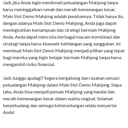
Jadi, jika Anda ingin menikmati petualangan Mahjong tanpa
harus meninggalkan rumah dan meraih kemenangan besar,
Main Slot Demo Mahjong adalah jawabannya. Tidak hanya itu,
dengan adanya Main Slot Demo Mahjong, Anda juga dapat
meningkatkan kemampuan dan strategi bermain Mahjong
Anda. Anda dapat mencoba berbagai macam kombinasi dan
strategi tanpa harus khawatir kehilangan uang sungguhan. Ini
membuat Main Slot Demo Mahjong menjadi pilihan yang tepat
bagi mereka yang ingin belajar bermain Mahjong tanpa harus
mengambil risiko finansial.
Jadi, tunggu apalagi? Segera bergabung dan rasakan sensasi
petualangan Mahjong dalam Main Slot Demo Mahjong. Siapa
tahu, Anda bisa menjadi pemain Mahjong yang handal dan
meraih kemenangan besar dalam waktu singkat. Selamat
berpetualang dan semoga keberuntungan selalu menyertai
Anda!