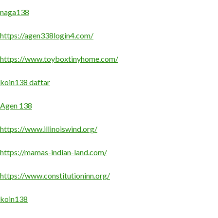
naga138
https://agen338login4.com/
https://www.toyboxtinyhome.com/
koin138 daftar
Agen 138
https://www.illinoiswind.org/
https://mamas-indian-land.com/
https://www.constitutioninn.org/
koin138