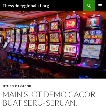
Cari
Thesydneyglobalist.org
LANGSUNG
MENU
KE
UTAMA
ISI
SITUS SLOT GACOR
MAIN SLOT DEMO GACOR
BUAT SERU-SERUAN!