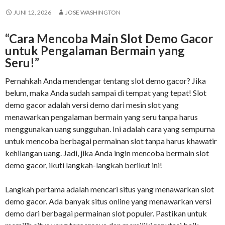
JUNI 12, 2026
JOSE WASHINGTON
“Cara Mencoba Main Slot Demo Gacor
untuk Pengalaman Bermain yang
Seru!”
Pernahkah Anda mendengar tentang slot demo gacor? Jika
belum, maka Anda sudah sampai di tempat yang tepat! Slot
demo gacor adalah versi demo dari mesin slot yang
menawarkan pengalaman bermain yang seru tanpa harus
menggunakan uang sungguhan. Ini adalah cara yang sempurna
untuk mencoba berbagai permainan slot tanpa harus khawatir
kehilangan uang. Jadi, jika Anda ingin mencoba bermain slot
demo gacor, ikuti langkah-langkah berikut ini!
Langkah pertama adalah mencari situs yang menawarkan slot
demo gacor. Ada banyak situs online yang menawarkan versi
demo dari berbagai permainan slot populer. Pastikan untuk