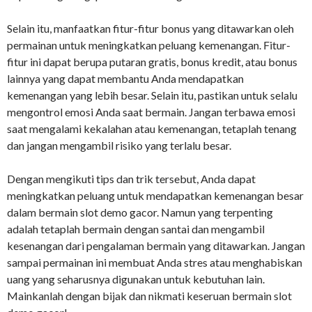
Selain itu, manfaatkan fitur-fitur bonus yang ditawarkan oleh
permainan untuk meningkatkan peluang kemenangan. Fitur-
fitur ini dapat berupa putaran gratis, bonus kredit, atau bonus
lainnya yang dapat membantu Anda mendapatkan
kemenangan yang lebih besar. Selain itu, pastikan untuk selalu
mengontrol emosi Anda saat bermain. Jangan terbawa emosi
saat mengalami kekalahan atau kemenangan, tetaplah tenang
dan jangan mengambil risiko yang terlalu besar.
Dengan mengikuti tips dan trik tersebut, Anda dapat
meningkatkan peluang untuk mendapatkan kemenangan besar
dalam bermain slot demo gacor. Namun yang terpenting
adalah tetaplah bermain dengan santai dan mengambil
kesenangan dari pengalaman bermain yang ditawarkan. Jangan
sampai permainan ini membuat Anda stres atau menghabiskan
uang yang seharusnya digunakan untuk kebutuhan lain.
Mainkanlah dengan bijak dan nikmati keseruan bermain slot