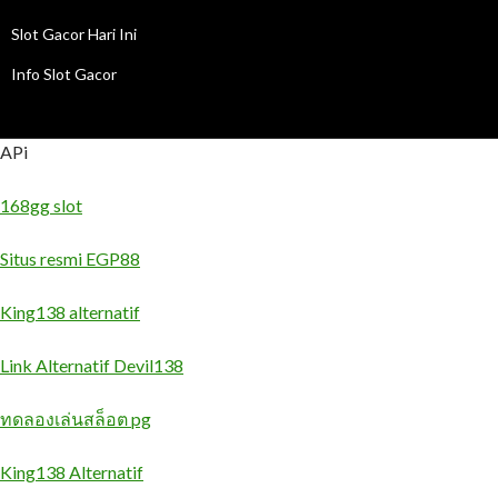
Slot Gacor Hari Ini
Info Slot Gacor
APi
168gg slot
Situs resmi EGP88
King138 alternatif
Link Alternatif Devil138
ทดลองเล่นสล็อต pg
King138 Alternatif