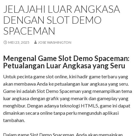
JELAJAHI LUAR ANGKASA
DENGAN SLOT DEMO
SPACEMAN
MEI 23, 2025
JOSE WASHINGTON
Mengenal Game Slot Demo Spaceman:
Petualangan Luar Angkasa yang Seru
Untuk pecinta game slot online, kini hadir game terbaru yang
akan membawa Anda ke petualangan luar angkasa yang seru.
Game ini adalah Slot Demo Spaceman yang menampilkan tema
luar angkasa dengan grafik yang menarik dan gameplay yang
menghibur. Dengan adanya teknologi HTML5, game ini dapat
dimainkan secara online tanpa perlu mengunduh aplikasi
tambahan.
Dalam game Slot Demo Spaceman, Anda akan memainkan