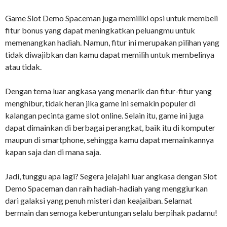
Game Slot Demo Spaceman juga memiliki opsi untuk membeli
fitur bonus yang dapat meningkatkan peluangmu untuk
memenangkan hadiah. Namun, fitur ini merupakan pilihan yang
tidak diwajibkan dan kamu dapat memilih untuk membelinya
atau tidak.
Dengan tema luar angkasa yang menarik dan fitur-fitur yang
menghibur, tidak heran jika game ini semakin populer di
kalangan pecinta game slot online. Selain itu, game ini juga
dapat dimainkan di berbagai perangkat, baik itu di komputer
maupun di smartphone, sehingga kamu dapat memainkannya
kapan saja dan di mana saja.
Jadi, tunggu apa lagi? Segera jelajahi luar angkasa dengan Slot
Demo Spaceman dan raih hadiah-hadiah yang menggiurkan
dari galaksi yang penuh misteri dan keajaiban. Selamat
bermain dan semoga keberuntungan selalu berpihak padamu!