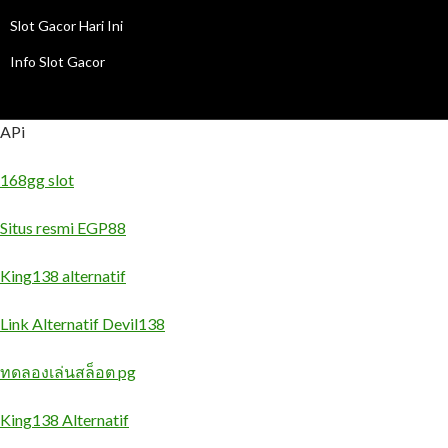
Slot Gacor Hari Ini
Info Slot Gacor
APi
168gg slot
Situs resmi EGP88
King138 alternatif
Link Alternatif Devil138
ทดลองเล่นสล็อต pg
King138 Alternatif