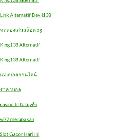
Link Alternatif Devil138
ทดลองเล่นสล็อต pg
King138 Alternatif
King138 Alternatif
แทงบอลออนไลน์
ราคาบอล
casino trực tuyến
w77 merupakan
Slot Gacor Hari Ini