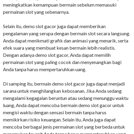
meningkatkan kemampuan bermain sebelum memasuki
permainan slot yang sebenarnya.
Selain itu, demo slot gacor juga dapat memberikan
pengalaman yang serupa dengan bermain slot secara langsung.
Anda dapat menikmati grafik dan animasi yang menarik, serta
efek suara yang membuat kesan bermain lebih realistis.
Dengan adanya demo slot gacor, Anda dapat memilih
permainan slot yang paling cocok dan menyenangkan bagi
Anda tanpa harus mempertaruhkan uang.
Di samping itu, bermain demo slot gacor juga dapat menjadi
sarana untuk menghilangkan kebosanan. Jika Anda sedang
mengalami kegagalan beruntun atau sedang menunggu waktu
luang, Anda dapat mencoba bermain demo slot gacor untuk
mengisi waktu dengan sensasi bermain tanpa harus
memikirkan risiko keuangan. Selain itu, Anda juga dapat
mencoba berbagai jenis permainan slot yang berbeda untuk
menemukan favorit Anda tanpa harus mempertaruhkan uang.