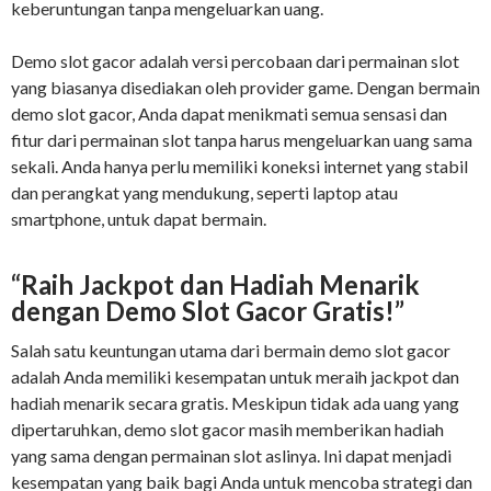
keberuntungan tanpa mengeluarkan uang.
Demo slot gacor adalah versi percobaan dari permainan slot
yang biasanya disediakan oleh provider game. Dengan bermain
demo slot gacor, Anda dapat menikmati semua sensasi dan
fitur dari permainan slot tanpa harus mengeluarkan uang sama
sekali. Anda hanya perlu memiliki koneksi internet yang stabil
dan perangkat yang mendukung, seperti laptop atau
smartphone, untuk dapat bermain.
“Raih Jackpot dan Hadiah Menarik
dengan Demo Slot Gacor Gratis!”
Salah satu keuntungan utama dari bermain demo slot gacor
adalah Anda memiliki kesempatan untuk meraih jackpot dan
hadiah menarik secara gratis. Meskipun tidak ada uang yang
dipertaruhkan, demo slot gacor masih memberikan hadiah
yang sama dengan permainan slot aslinya. Ini dapat menjadi
kesempatan yang baik bagi Anda untuk mencoba strategi dan