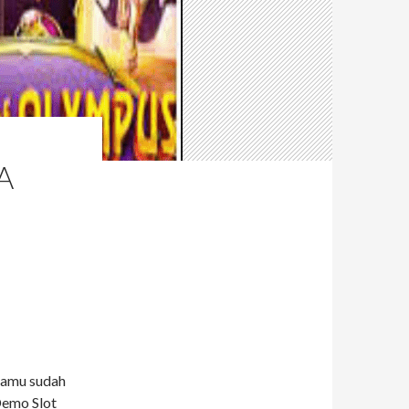
A
kamu sudah
Demo Slot