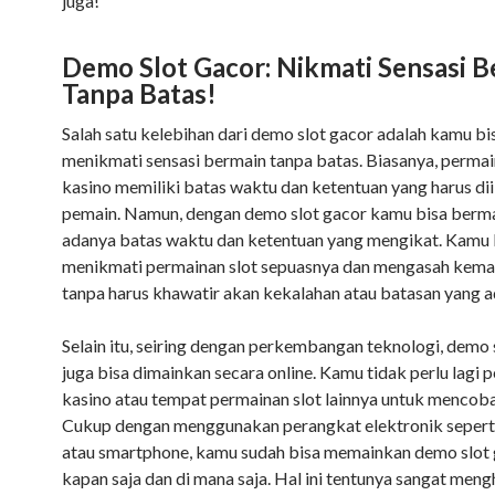
juga!
Demo Slot Gacor: Nikmati Sensasi 
Tanpa Batas!
Salah satu kelebihan dari demo slot gacor adalah kamu bi
menikmati sensasi bermain tanpa batas. Biasanya, permain
kasino memiliki batas waktu dan ketentuan yang harus dii
pemain. Namun, dengan demo slot gacor kamu bisa berma
adanya batas waktu dan ketentuan yang mengikat. Kamu 
menikmati permainan slot sepuasnya dan mengasah ke
tanpa harus khawatir akan kekalahan atau batasan yang a
Selain itu, seiring dengan perkembangan teknologi, demo 
juga bisa dimainkan secara online. Kamu tidak perlu lagi p
kasino atau tempat permainan slot lainnya untuk mencoba
Cukup dengan menggunakan perangkat elektronik sepert
atau smartphone, kamu sudah bisa memainkan demo slot
kapan saja dan di mana saja. Hal ini tentunya sangat men