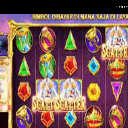
LANGSUN
SLOT O