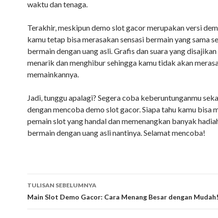
waktu dan tenaga.
Terakhir, meskipun demo slot gacor merupakan versi de
kamu tetap bisa merasakan sensasi bermain yang sama se
bermain dengan uang asli. Grafis dan suara yang disajikan
menarik dan menghibur sehingga kamu tidak akan merasa
memainkannya.
Jadi, tunggu apalagi? Segera coba keberuntunganmu seka
dengan mencoba demo slot gacor. Siapa tahu kamu bisa 
pemain slot yang handal dan memenangkan banyak hadiah
bermain dengan uang asli nantinya. Selamat mencoba!
Navigasi
TULISAN SEBELUMNYA
Tulisan
Main Slot Demo Gacor: Cara Menang Besar dengan Mudah