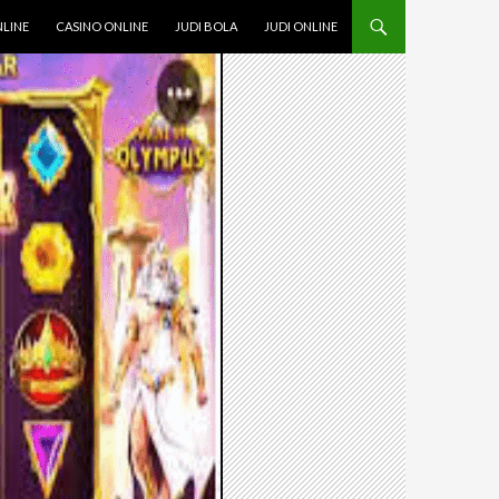
G KE ISI
NLINE
CASINO ONLINE
JUDI BOLA
JUDI ONLINE