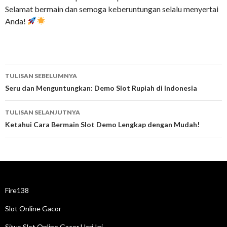
Selamat bermain dan semoga keberuntungan selalu menyertai
Anda!
Navigasi
TULISAN SEBELUMNYA
Tulisan
Seru dan Menguntungkan: Demo Slot Rupiah di Indonesia
TULISAN SELANJUTNYA
Ketahui Cara Bermain Slot Demo Lengkap dengan Mudah!
Fire138
Slot Online Gacor
Situs Slot Online Gacor Hari Ini