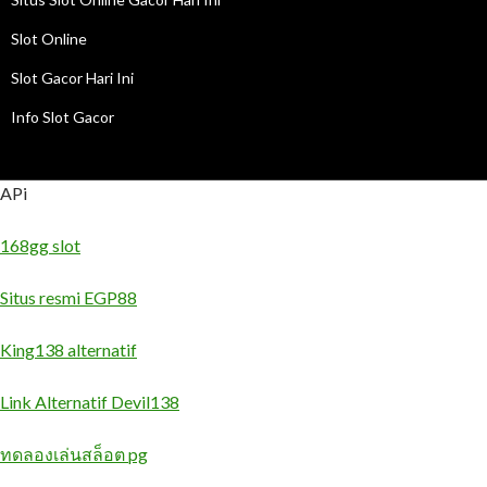
Slot Online
Slot Gacor Hari Ini
Info Slot Gacor
APi
168gg slot
Situs resmi EGP88
King138 alternatif
Link Alternatif Devil138
ทดลองเล่นสล็อต pg