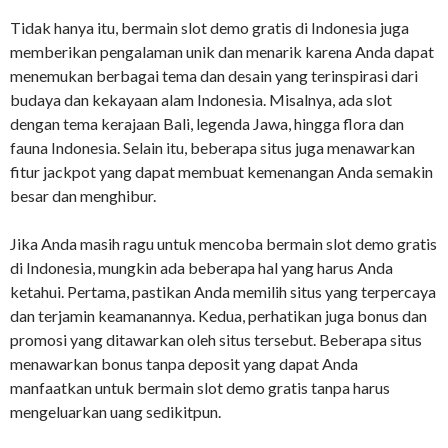
Tidak hanya itu, bermain slot demo gratis di Indonesia juga
memberikan pengalaman unik dan menarik karena Anda dapat
menemukan berbagai tema dan desain yang terinspirasi dari
budaya dan kekayaan alam Indonesia. Misalnya, ada slot
dengan tema kerajaan Bali, legenda Jawa, hingga flora dan
fauna Indonesia. Selain itu, beberapa situs juga menawarkan
fitur jackpot yang dapat membuat kemenangan Anda semakin
besar dan menghibur.
Jika Anda masih ragu untuk mencoba bermain slot demo gratis
di Indonesia, mungkin ada beberapa hal yang harus Anda
ketahui. Pertama, pastikan Anda memilih situs yang terpercaya
dan terjamin keamanannya. Kedua, perhatikan juga bonus dan
promosi yang ditawarkan oleh situs tersebut. Beberapa situs
menawarkan bonus tanpa deposit yang dapat Anda
manfaatkan untuk bermain slot demo gratis tanpa harus
mengeluarkan uang sedikitpun.