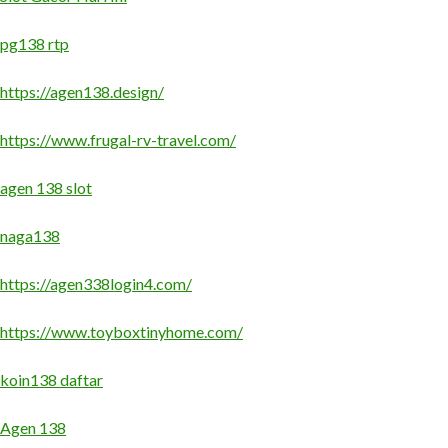
pg138 rtp
https://agen138.design/
https://www.frugal-rv-travel.com/
agen 138 slot
naga138
https://agen338login4.com/
https://www.toyboxtinyhome.com/
koin138 daftar
Agen 138