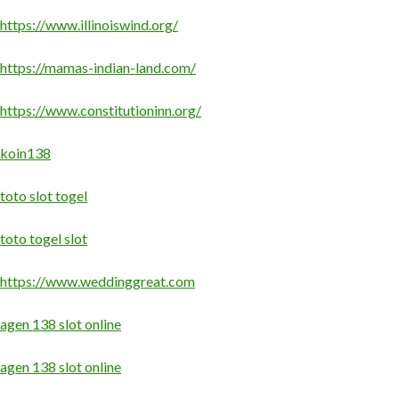
https://www.illinoiswind.org/
https://mamas-indian-land.com/
https://www.constitutioninn.org/
koin138
toto slot togel
toto togel slot
https://www.weddinggreat.com
agen 138 slot online
agen 138 slot online