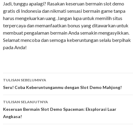
Jadi, tunggu apalagi? Rasakan keseruan bermain slot demo
gratis di Indonesia dan nikmati sensasi bermain game tanpa
harus mengeluarkan uang. Jangan lupa untuk memilih situs
terpercaya dan memanfaatkan bonus yang ditawarkan untuk
membuat pengalaman bermain Anda semakin mengasyikkan.
Selamat mencoba dan semoga keberuntungan selalu berpihak
pada Anda!
Navigasi
TULISAN SEBELUMNYA
Tulisan
Seru! Coba Keberuntunganmu dengan Slot Demo Mahjong!
TULISAN SELANJUTNYA
Keseruan Bermain Slot Demo Spaceman: Eksplorasi Luar
Angkasa!