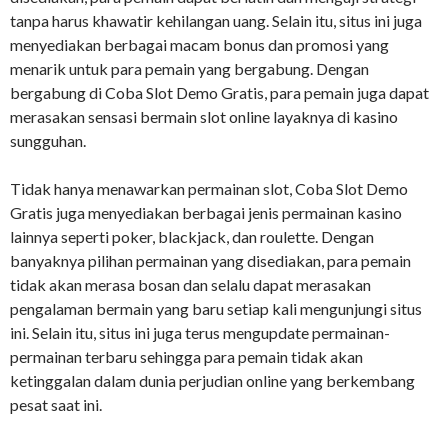
tanpa harus khawatir kehilangan uang. Selain itu, situs ini juga
menyediakan berbagai macam bonus dan promosi yang
menarik untuk para pemain yang bergabung. Dengan
bergabung di Coba Slot Demo Gratis, para pemain juga dapat
merasakan sensasi bermain slot online layaknya di kasino
sungguhan.
Tidak hanya menawarkan permainan slot, Coba Slot Demo
Gratis juga menyediakan berbagai jenis permainan kasino
lainnya seperti poker, blackjack, dan roulette. Dengan
banyaknya pilihan permainan yang disediakan, para pemain
tidak akan merasa bosan dan selalu dapat merasakan
pengalaman bermain yang baru setiap kali mengunjungi situs
ini. Selain itu, situs ini juga terus mengupdate permainan-
permainan terbaru sehingga para pemain tidak akan
ketinggalan dalam dunia perjudian online yang berkembang
pesat saat ini.