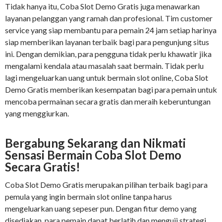
Tidak hanya itu, Coba Slot Demo Gratis juga menawarkan
layanan pelanggan yang ramah dan profesional. Tim customer
service yang siap membantu para pemain 24 jam setiap harinya
siap memberikan layanan terbaik bagi para pengunjung situs
ini. Dengan demikian, para pengguna tidak perlu khawatir jika
mengalami kendala atau masalah saat bermain. Tidak perlu
lagi mengeluarkan uang untuk bermain slot online, Coba Slot
Demo Gratis memberikan kesempatan bagi para pemain untuk
mencoba permainan secara gratis dan meraih keberuntungan
yang menggiurkan.
Bergabung Sekarang dan Nikmati
Sensasi Bermain Coba Slot Demo
Secara Gratis!
Coba Slot Demo Gratis merupakan pilihan terbaik bagi para
pemula yang ingin bermain slot online tanpa harus
mengeluarkan uang sepeser pun. Dengan fitur demo yang
disediakan, para pemain dapat berlatih dan menguji strategi