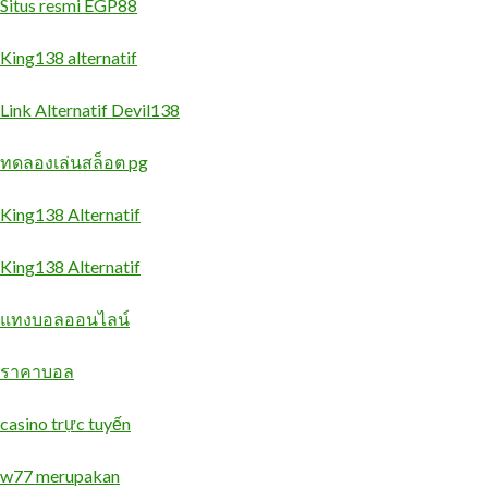
Situs resmi EGP88
King138 alternatif
Link Alternatif Devil138
ทดลองเล่นสล็อต pg
King138 Alternatif
King138 Alternatif
แทงบอลออนไลน์
ราคาบอล
casino trực tuyến
w77 merupakan