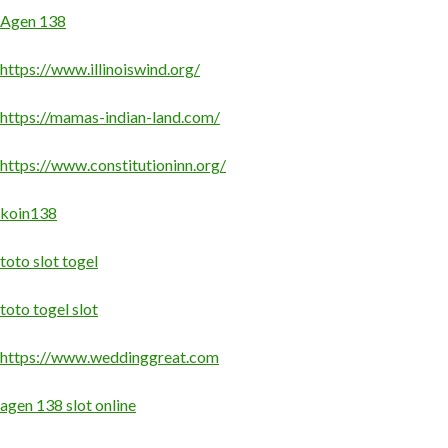
Agen 138
https://www.illinoiswind.org/
https://mamas-indian-land.com/
https://www.constitutioninn.org/
koin138
toto slot togel
toto togel slot
https://www.weddinggreat.com
agen 138 slot online