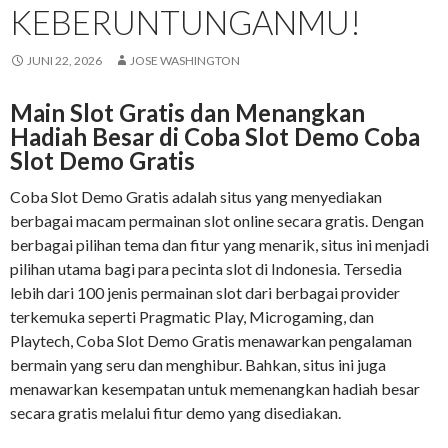
KEBERUNTUNGANMU!
JUNI 22, 2026
JOSE WASHINGTON
Main Slot Gratis dan Menangkan
Hadiah Besar di Coba Slot Demo Coba
Slot Demo Gratis
Coba Slot Demo Gratis adalah situs yang menyediakan
berbagai macam permainan slot online secara gratis. Dengan
berbagai pilihan tema dan fitur yang menarik, situs ini menjadi
pilihan utama bagi para pecinta slot di Indonesia. Tersedia
lebih dari 100 jenis permainan slot dari berbagai provider
terkemuka seperti Pragmatic Play, Microgaming, dan
Playtech, Coba Slot Demo Gratis menawarkan pengalaman
bermain yang seru dan menghibur. Bahkan, situs ini juga
menawarkan kesempatan untuk memenangkan hadiah besar
secara gratis melalui fitur demo yang disediakan.