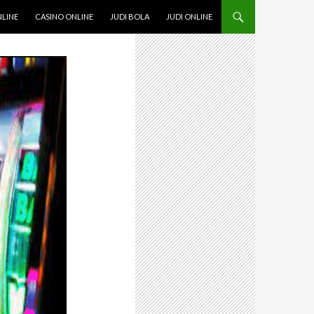
G KE ISI
NLINE
CASINO ONLINE
JUDI BOLA
JUDI ONLINE