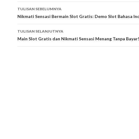
Navigasi
TULISAN SEBELUMNYA
Tulisan
Nikmati Sensasi Bermain Slot Gratis: Demo Slot Bahasa In
TULISAN SELANJUTNYA
Main Slot Gratis dan Nikmati Sensasi Menang Tanpa Bayar