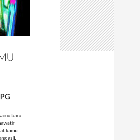
NMU
 PG
kamu baru
hawatir,
pat kamu
ng asli.