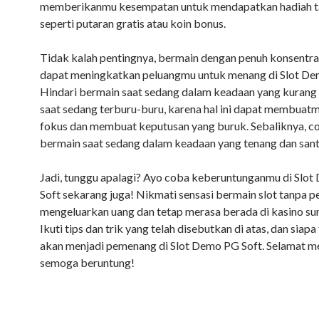
memberikanmu kesempatan untuk mendapatkan hadiah 
seperti putaran gratis atau koin bonus.
Tidak kalah pentingnya, bermain dengan penuh konsentra
dapat meningkatkan peluangmu untuk menang di Slot De
Hindari bermain saat sedang dalam keadaan yang kurang 
saat sedang terburu-buru, karena hal ini dapat membuatm
fokus dan membuat keputusan yang buruk. Sebaliknya, c
bermain saat sedang dalam keadaan yang tenang dan sant
Jadi, tunggu apalagi? Ayo coba keberuntunganmu di Slo
Soft sekarang juga! Nikmati sensasi bermain slot tanpa p
mengeluarkan uang dan tetap merasa berada di kasino su
Ikuti tips dan trik yang telah disebutkan di atas, dan siap
akan menjadi pemenang di Slot Demo PG Soft. Selamat 
semoga beruntung!