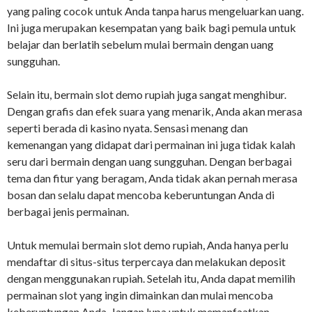
yang paling cocok untuk Anda tanpa harus mengeluarkan uang.
Ini juga merupakan kesempatan yang baik bagi pemula untuk
belajar dan berlatih sebelum mulai bermain dengan uang
sungguhan.
Selain itu, bermain slot demo rupiah juga sangat menghibur.
Dengan grafis dan efek suara yang menarik, Anda akan merasa
seperti berada di kasino nyata. Sensasi menang dan
kemenangan yang didapat dari permainan ini juga tidak kalah
seru dari bermain dengan uang sungguhan. Dengan berbagai
tema dan fitur yang beragam, Anda tidak akan pernah merasa
bosan dan selalu dapat mencoba keberuntungan Anda di
berbagai jenis permainan.
Untuk memulai bermain slot demo rupiah, Anda hanya perlu
mendaftar di situs-situs terpercaya dan melakukan deposit
dengan menggunakan rupiah. Setelah itu, Anda dapat memilih
permainan slot yang ingin dimainkan dan mulai mencoba
keberuntungan Anda. Jangan lupa untuk memanfaatkan