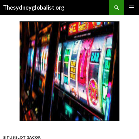
Cari
Thesydneyglobalist.org
LANGSUNG
MENU
KE
UTAMA
ISI
SITUS SLOT GACOR