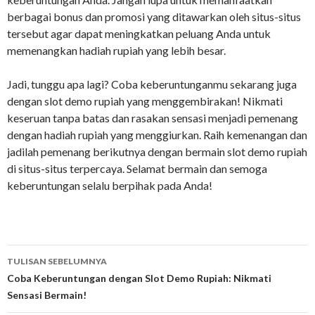
berbagai bonus dan promosi yang ditawarkan oleh situs-situs
tersebut agar dapat meningkatkan peluang Anda untuk
memenangkan hadiah rupiah yang lebih besar.
Jadi, tunggu apa lagi? Coba keberuntunganmu sekarang juga
dengan slot demo rupiah yang menggembirakan! Nikmati
keseruan tanpa batas dan rasakan sensasi menjadi pemenang
dengan hadiah rupiah yang menggiurkan. Raih kemenangan dan
jadilah pemenang berikutnya dengan bermain slot demo rupiah
di situs-situs terpercaya. Selamat bermain dan semoga
keberuntungan selalu berpihak pada Anda!
Navigasi
TULISAN SEBELUMNYA
Tulisan
Coba Keberuntungan dengan Slot Demo Rupiah: Nikmati
Sensasi Bermain!