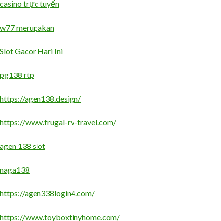
casino trực tuyến
w77 merupakan
Slot Gacor Hari Ini
pg138 rtp
https://agen138.design/
https://www.frugal-rv-travel.com/
agen 138 slot
naga138
https://agen338login4.com/
https://www.toyboxtinyhome.com/