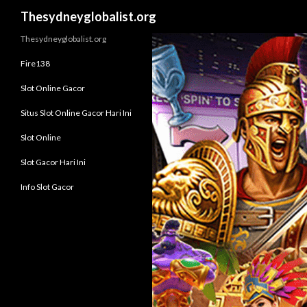
Cari
Thesydneyglobalist.org
Thesydneyglobalist.org
Fire138
Slot Online Gacor
Situs Slot Online Gacor Hari Ini
Slot Online
Slot Gacor Hari Ini
Info Slot Gacor