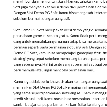
menghibur dan menguntungkan. Namun, tahukah kamu 
Soft juga menyediakan versi demo dari permainan slot m
Dengan Slot Demo PG Soft, kamu bisa mengasah ketera
sebelum bermain dengan uang asli.
Slot Demo PG Soft merupakan versi demo yang disediaka
perusahaan game ini secara gratis. Kamu tidak perlu men
uang untuk memainkannya, namun tetap bisa merasakan s
bermain seperti pada permainan slot uang asli. Dengan ad
Demo PG Soft, kamu bisa mempelajari gameplay, fitur-fitu
strategi yang tepat sebelum memasang taruhan pada perm
yang sebenarnya. Hal ini tentu sangat bermanfaat bagi p
baru memulai atau ingin mencoba permainan baru.
Kamu juga tidak perlu khawatir akan kehilangan uang saa
memainkan Slot Demo PG Soft. Permainan ini menggunak
yang sama seperti permainan slot uang asli, namun meng
kredit virtual. Jadi, kamu masih bisa merasakan keseruan
sambil belajar tanpa perlu memikirkan risiko kehilangan u