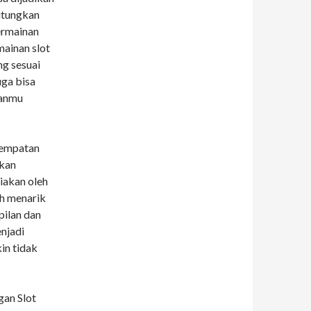
itungkan
ermainan
ainan slot
ng sesuai
uga bisa
manmu
sempatan
kan
iakan oleh
h menarik
pilan dan
njadi
in tidak
gan Slot