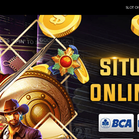
LANGSUN
SLOT O