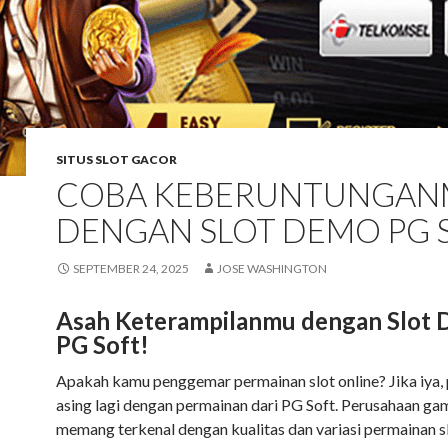
SITUS SLOT GACOR
COBA KEBERUNTUNGA
DENGAN SLOT DEMO PG 
SEPTEMBER 24, 2025
JOSE WASHINGTON
Asah Keterampilanmu dengan Slot
PG Soft!
Apakah kamu penggemar permainan slot online? Jika iya, 
asing lagi dengan permainan dari PG Soft. Perusahaan gam
memang terkenal dengan kualitas dan variasi permainan s