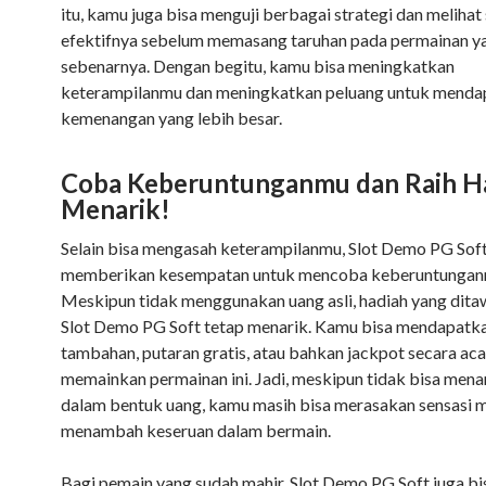
itu, kamu juga bisa menguji berbagai strategi dan meliha
efektifnya sebelum memasang taruhan pada permainan y
sebenarnya. Dengan begitu, kamu bisa meningkatkan
keterampilanmu dan meningkatkan peluang untuk menda
kemenangan yang lebih besar.
Coba Keberuntunganmu dan Raih H
Menarik!
Selain bisa mengasah keterampilanmu, Slot Demo PG Soft
memberikan kesempatan untuk mencoba keberuntungan
Meskipun tidak menggunakan uang asli, hadiah yang dit
Slot Demo PG Soft tetap menarik. Kamu bisa mendapatka
tambahan, putaran gratis, atau bahkan jackpot secara aca
memainkan permainan ini. Jadi, meskipun tidak bisa mena
dalam bentuk uang, kamu masih bisa merasakan sensasi 
menambah keseruan dalam bermain.
Bagi pemain yang sudah mahir, Slot Demo PG Soft juga bi