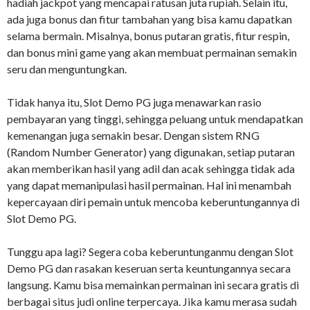
hadiah jackpot yang mencapai ratusan juta rupiah. Selain itu,
ada juga bonus dan fitur tambahan yang bisa kamu dapatkan
selama bermain. Misalnya, bonus putaran gratis, fitur respin,
dan bonus mini game yang akan membuat permainan semakin
seru dan menguntungkan.
Tidak hanya itu, Slot Demo PG juga menawarkan rasio
pembayaran yang tinggi, sehingga peluang untuk mendapatkan
kemenangan juga semakin besar. Dengan sistem RNG
(Random Number Generator) yang digunakan, setiap putaran
akan memberikan hasil yang adil dan acak sehingga tidak ada
yang dapat memanipulasi hasil permainan. Hal ini menambah
kepercayaan diri pemain untuk mencoba keberuntungannya di
Slot Demo PG.
Tunggu apa lagi? Segera coba keberuntunganmu dengan Slot
Demo PG dan rasakan keseruan serta keuntungannya secara
langsung. Kamu bisa memainkan permainan ini secara gratis di
berbagai situs judi online terpercaya. Jika kamu merasa sudah