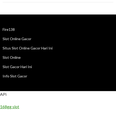
Fire138
Slot Online Gacor
Situs Slot Online Gacor Hari Ini
Slot Online
Slot Gacor Hari Ini
Info Slot Gacor
APi
168gg slot