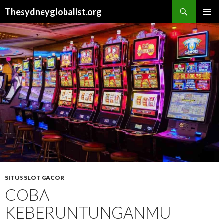
Cari
Thesydneyglobalist.org
LANGSUNG
MENU
KE
UTAMA
ISI
SITUS SLOT GACOR
COBA
KEBERUNTUNGANMU