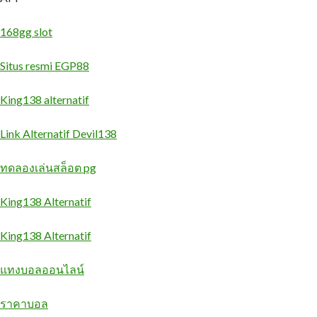
168gg slot
Situs resmi EGP88
King138 alternatif
Link Alternatif Devil138
ทดลองเล่นสล็อต pg
King138 Alternatif
King138 Alternatif
แทงบอลออนไลน์
ราคาบอล