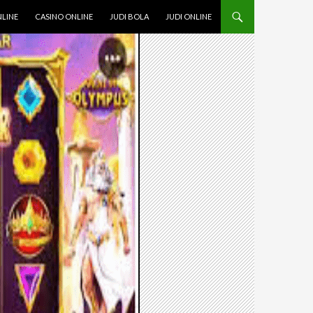
G KE ISI
NLINE
CASINO ONLINE
JUDI BOLA
JUDI ONLINE