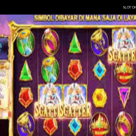
LANGSUN
SLOT O