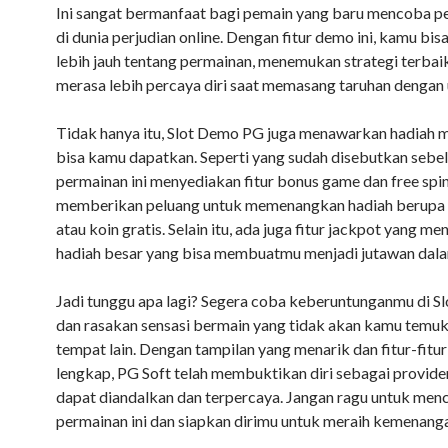
Ini sangat bermanfaat bagi pemain yang baru mencoba p
di dunia perjudian online. Dengan fitur demo ini, kamu bi
lebih jauh tentang permainan, menemukan strategi terbaik
merasa lebih percaya diri saat memasang taruhan dengan u
Tidak hanya itu, Slot Demo PG juga menawarkan hadiah 
bisa kamu dapatkan. Seperti yang sudah disebutkan sebe
permainan ini menyediakan fitur bonus game dan free spi
memberikan peluang untuk memenangkan hadiah berupa 
atau koin gratis. Selain itu, ada juga fitur jackpot yang 
hadiah besar yang bisa membuatmu menjadi jutawan dala
Jadi tunggu apa lagi? Segera coba keberuntunganmu di 
dan rasakan sensasi bermain yang tidak akan kamu temuk
tempat lain. Dengan tampilan yang menarik dan fitur-fitu
lengkap, PG Soft telah membuktikan diri sebagai provid
dapat diandalkan dan terpercaya. Jangan ragu untuk men
permainan ini dan siapkan dirimu untuk meraih kemenang