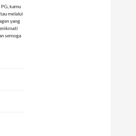
o PG, kamu
tau melalui
 agen yang
menikmati
dan semoga