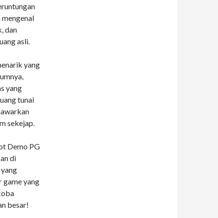
eruntungan
sa mengenal
, dan
ang asli.
menarik yang
lumnya,
ns yang
uang tunai
menawarkan
m sekejap.
Slot Demo PG
an di
r yang
er game yang
coba
an besar!