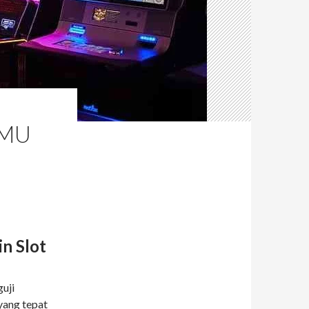
NMU
n Slot
uji
yang tepat