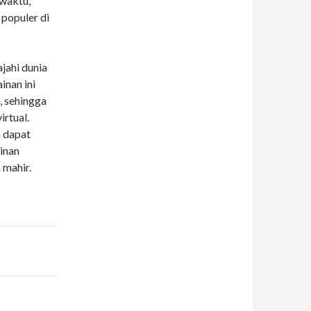
 waktu,
populer di
jahi dunia
inan ini
, sehingga
rtual.
a dapat
inan
 mahir.