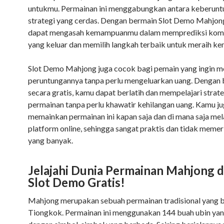
untukmu. Permainan ini menggabungkan antara keberunt
strategi yang cerdas. Dengan bermain Slot Demo Mahjon
dapat mengasah kemampuanmu dalam memprediksi komb
yang keluar dan memilih langkah terbaik untuk meraih k
Slot Demo Mahjong juga cocok bagi pemain yang ingin 
peruntungannya tanpa perlu mengeluarkan uang. Dengan
secara gratis, kamu dapat berlatih dan mempelajari strate
permainan tanpa perlu khawatir kehilangan uang. Kamu j
memainkan permainan ini kapan saja dan di mana saja mel
platform online, sehingga sangat praktis dan tidak meme
yang banyak.
Jelajahi Dunia Permainan Mahjong 
Slot Demo Gratis!
Mahjong merupakan sebuah permainan tradisional yang b
Tiongkok. Permainan ini menggunakan 144 buah ubin yang