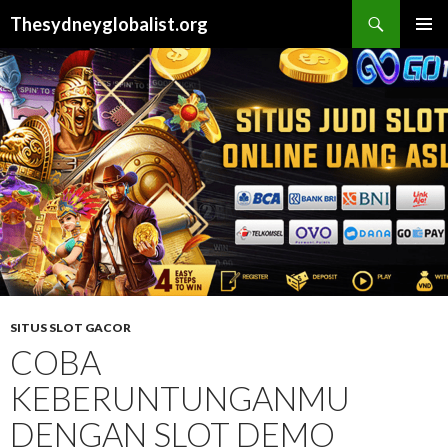
Cari
Thesydneyglobalist.org
LANGSUNG
MENU
KE
UTAMA
ISI
SITUS SLOT GACOR
COBA
KEBERUNTUNGANMU
DENGAN SLOT DEMO