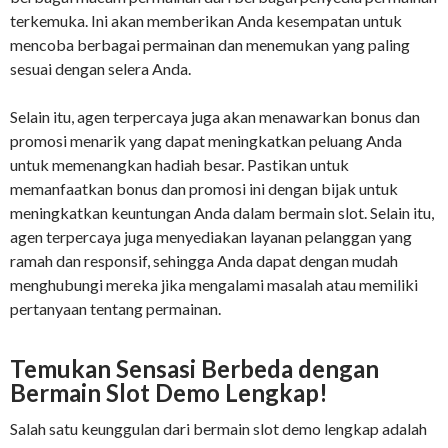
terkemuka. Ini akan memberikan Anda kesempatan untuk
mencoba berbagai permainan dan menemukan yang paling
sesuai dengan selera Anda.
Selain itu, agen terpercaya juga akan menawarkan bonus dan
promosi menarik yang dapat meningkatkan peluang Anda
untuk memenangkan hadiah besar. Pastikan untuk
memanfaatkan bonus dan promosi ini dengan bijak untuk
meningkatkan keuntungan Anda dalam bermain slot. Selain itu,
agen terpercaya juga menyediakan layanan pelanggan yang
ramah dan responsif, sehingga Anda dapat dengan mudah
menghubungi mereka jika mengalami masalah atau memiliki
pertanyaan tentang permainan.
Temukan Sensasi Berbeda dengan
Bermain Slot Demo Lengkap!
Salah satu keunggulan dari bermain slot demo lengkap adalah