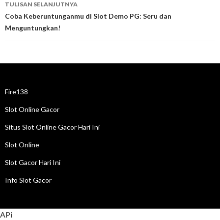
TULISAN SELANJUTNYA
Coba Keberuntunganmu di Slot Demo PG: Seru dan
Menguntungkan!
Fire138
Slot Online Gacor
Situs Slot Online Gacor Hari Ini
Slot Online
Slot Gacor Hari Ini
Info Slot Gacor
APi