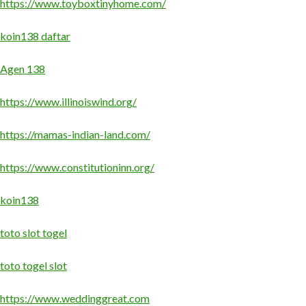
https://www.toyboxtinyhome.com/
koin138 daftar
Agen 138
https://www.illinoiswind.org/
https://mamas-indian-land.com/
https://www.constitutioninn.org/
koin138
toto slot togel
toto togel slot
https://www.weddinggreat.com