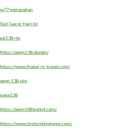
w77 merupakan
Slot Gacor Hari Ini
pg138 rtp
https://agen138.design/
https://www.frugal-rv-travel.com/
agen 138 slot
naga138
https://agen338login4.com/
https://www.toyboxtinyhome.com/