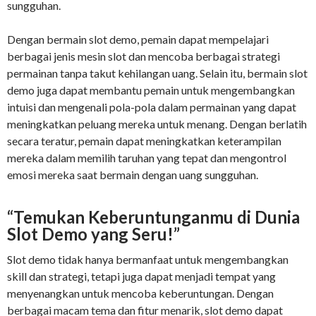
sungguhan.
Dengan bermain slot demo, pemain dapat mempelajari
berbagai jenis mesin slot dan mencoba berbagai strategi
permainan tanpa takut kehilangan uang. Selain itu, bermain slot
demo juga dapat membantu pemain untuk mengembangkan
intuisi dan mengenali pola-pola dalam permainan yang dapat
meningkatkan peluang mereka untuk menang. Dengan berlatih
secara teratur, pemain dapat meningkatkan keterampilan
mereka dalam memilih taruhan yang tepat dan mengontrol
emosi mereka saat bermain dengan uang sungguhan.
“Temukan Keberuntunganmu di Dunia
Slot Demo yang Seru!”
Slot demo tidak hanya bermanfaat untuk mengembangkan
skill dan strategi, tetapi juga dapat menjadi tempat yang
menyenangkan untuk mencoba keberuntungan. Dengan
berbagai macam tema dan fitur menarik, slot demo dapat