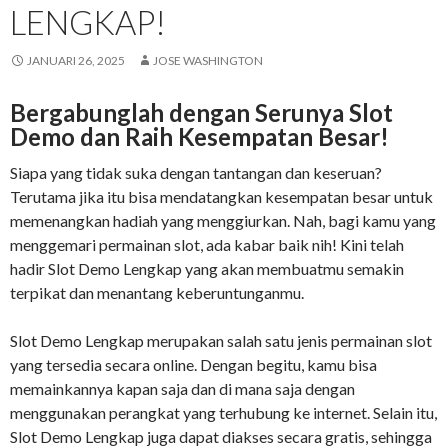
LENGKAP!
JANUARI 26, 2025
JOSE WASHINGTON
Bergabunglah dengan Serunya Slot
Demo dan Raih Kesempatan Besar!
Siapa yang tidak suka dengan tantangan dan keseruan?
Terutama jika itu bisa mendatangkan kesempatan besar untuk
memenangkan hadiah yang menggiurkan. Nah, bagi kamu yang
menggemari permainan slot, ada kabar baik nih! Kini telah
hadir Slot Demo Lengkap yang akan membuatmu semakin
terpikat dan menantang keberuntunganmu.
Slot Demo Lengkap merupakan salah satu jenis permainan slot
yang tersedia secara online. Dengan begitu, kamu bisa
memainkannya kapan saja dan di mana saja dengan
menggunakan perangkat yang terhubung ke internet. Selain itu,
Slot Demo Lengkap juga dapat diakses secara gratis, sehingga