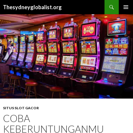
Cari
Thesydneyglobalist.org
LANGSUNG
MENU
KE
UTAMA
ISI
SITUS SLOT GACOR
COBA
KEBERUNTUNGANMU