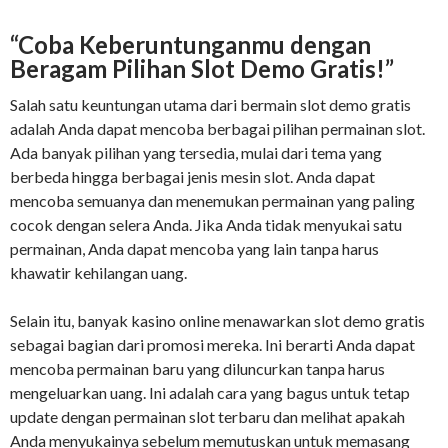
“Coba Keberuntunganmu dengan
Beragam Pilihan Slot Demo Gratis!”
Salah satu keuntungan utama dari bermain slot demo gratis
adalah Anda dapat mencoba berbagai pilihan permainan slot.
Ada banyak pilihan yang tersedia, mulai dari tema yang
berbeda hingga berbagai jenis mesin slot. Anda dapat
mencoba semuanya dan menemukan permainan yang paling
cocok dengan selera Anda. Jika Anda tidak menyukai satu
permainan, Anda dapat mencoba yang lain tanpa harus
khawatir kehilangan uang.
Selain itu, banyak kasino online menawarkan slot demo gratis
sebagai bagian dari promosi mereka. Ini berarti Anda dapat
mencoba permainan baru yang diluncurkan tanpa harus
mengeluarkan uang. Ini adalah cara yang bagus untuk tetap
update dengan permainan slot terbaru dan melihat apakah
Anda menyukainya sebelum memutuskan untuk memasang