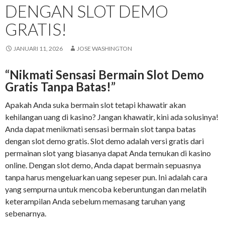
DENGAN SLOT DEMO
GRATIS!
JANUARI 11, 2026
JOSE WASHINGTON
“Nikmati Sensasi Bermain Slot Demo
Gratis Tanpa Batas!”
Apakah Anda suka bermain slot tetapi khawatir akan
kehilangan uang di kasino? Jangan khawatir, kini ada solusinya!
Anda dapat menikmati sensasi bermain slot tanpa batas
dengan slot demo gratis. Slot demo adalah versi gratis dari
permainan slot yang biasanya dapat Anda temukan di kasino
online. Dengan slot demo, Anda dapat bermain sepuasnya
tanpa harus mengeluarkan uang sepeser pun. Ini adalah cara
yang sempurna untuk mencoba keberuntungan dan melatih
keterampilan Anda sebelum memasang taruhan yang
sebenarnya.