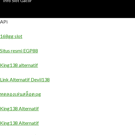
Info Slot Gacor
APi
168gg slot
Situs resmi EGP88
King138 alternatif
Link Alternatif Devil138
ทดลองเล่นสล็อต pg
King138 Alternatif
King138 Alternatif