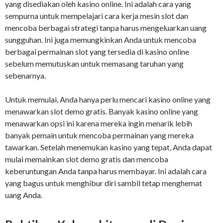
yang disediakan oleh kasino online. Ini adalah cara yang
sempurna untuk mempelajari cara kerja mesin slot dan
mencoba berbagai strategi tanpa harus mengeluarkan uang
sungguhan. Ini juga memungkinkan Anda untuk mencoba
berbagai permainan slot yang tersedia di kasino online
sebelum memutuskan untuk memasang taruhan yang
sebenarnya.
Untuk memulai, Anda hanya perlu mencari kasino online yang
menawarkan slot demo gratis. Banyak kasino online yang
menawarkan opsi ini karena mereka ingin menarik lebih
banyak pemain untuk mencoba permainan yang mereka
tawarkan. Setelah menemukan kasino yang tepat, Anda dapat
mulai memainkan slot demo gratis dan mencoba
keberuntungan Anda tanpa harus membayar. Ini adalah cara
yang bagus untuk menghibur diri sambil tetap menghemat
uang Anda.