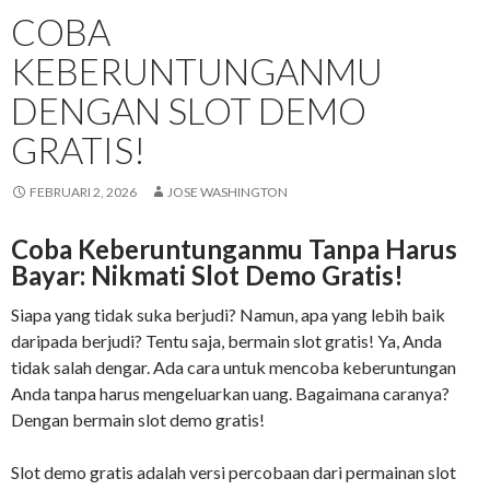
COBA
KEBERUNTUNGANMU
DENGAN SLOT DEMO
GRATIS!
FEBRUARI 2, 2026
JOSE WASHINGTON
Coba Keberuntunganmu Tanpa Harus
Bayar: Nikmati Slot Demo Gratis!
Siapa yang tidak suka berjudi? Namun, apa yang lebih baik
daripada berjudi? Tentu saja, bermain slot gratis! Ya, Anda
tidak salah dengar. Ada cara untuk mencoba keberuntungan
Anda tanpa harus mengeluarkan uang. Bagaimana caranya?
Dengan bermain slot demo gratis!
Slot demo gratis adalah versi percobaan dari permainan slot