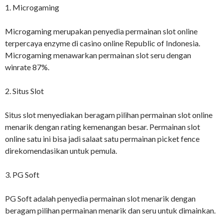
1. Microgaming
Microgaming merupakan penyedia permainan slot online
terpercaya enzyme di casino online Republic of Indonesia.
Microgaming menawarkan permainan slot seru dengan
winrate 87%.
2. Situs Slot
Situs slot menyediakan beragam pilihan permainan slot online
menarik dengan rating kemenangan besar. Permainan slot
online satu ini bisa jadi salaat satu permainan picket fence
direkomendasikan untuk pemula.
3. PG Soft
PG Soft adalah penyedia permainan slot menarik dengan
beragam pilihan permainan menarik dan seru untuk dimainkan.