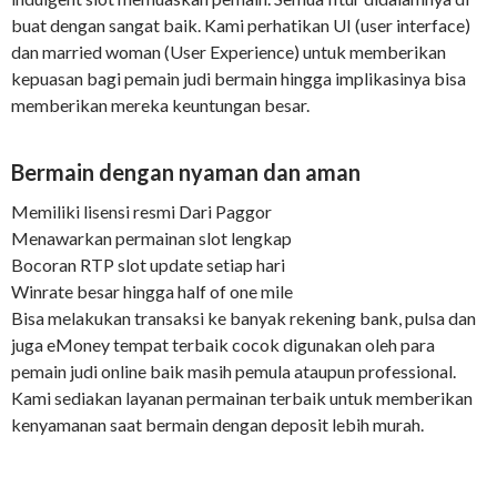
buat dengan sangat baik. Kami perhatikan UI (user interface)
dan married woman (User Experience) untuk memberikan
kepuasan bagi pemain judi bermain hingga implikasinya bisa
memberikan mereka keuntungan besar.
Bermain dengan nyaman dan aman
Memiliki lisensi resmi Dari Paggor
Menawarkan permainan slot lengkap
Bocoran RTP slot update setiap hari
Winrate besar hingga half of one mile
Bisa melakukan transaksi ke banyak rekening bank, pulsa dan
juga eMoney tempat terbaik cocok digunakan oleh para
pemain judi online baik masih pemula ataupun professional.
Kami sediakan layanan permainan terbaik untuk memberikan
kenyamanan saat bermain dengan deposit lebih murah.