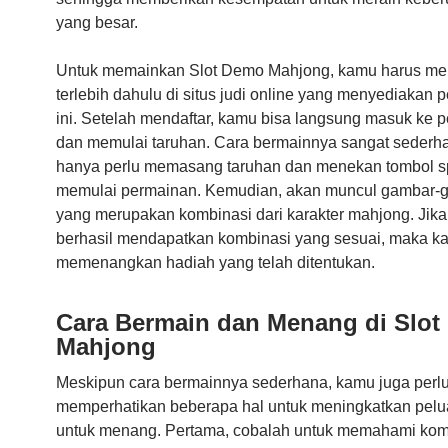
yang besar.
Untuk memainkan Slot Demo Mahjong, kamu harus men
terlebih dahulu di situs judi online yang menyediakan 
ini. Setelah mendaftar, kamu bisa langsung masuk ke 
dan memulai taruhan. Cara bermainnya sangat sederh
hanya perlu memasang taruhan dan menekan tombol s
memulai permainan. Kemudian, akan muncul gambar-
yang merupakan kombinasi dari karakter mahjong. Jik
berhasil mendapatkan kombinasi yang sesuai, maka k
memenangkan hadiah yang telah ditentukan.
Cara Bermain dan Menang di Slo
Mahjong
Meskipun cara bermainnya sederhana, kamu juga perl
memperhatikan beberapa hal untuk meningkatkan pel
untuk menang. Pertama, cobalah untuk memahami kom