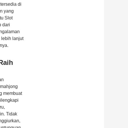
tersedia di
an yang
u Slot
 dari
engalaman
lebih lanjut
nya.
Raih
an
 mahjong
ng membuat
dilengkapi
ru,
n. Tidak
nggiurkan,
runtunguan