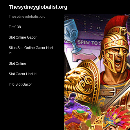
Cari
Thesydneyglobalist.org
Thesydneyglobalist.org
Fire138
Slot Online Gacor
Situs Slot Online Gacor Hari
Ini
Slot Online
Slot Gacor Hari Ini
Info Slot Gacor