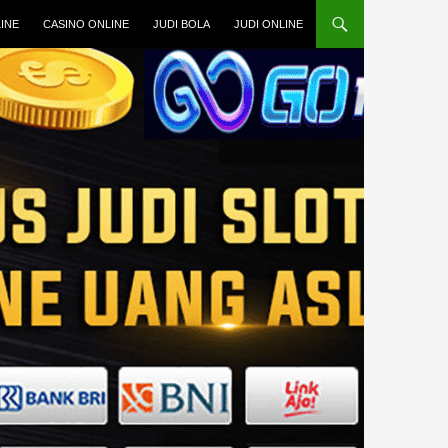
 KE ISI
INE
CASINO ONLINE
JUDI BOLA
JUDI ONLINE