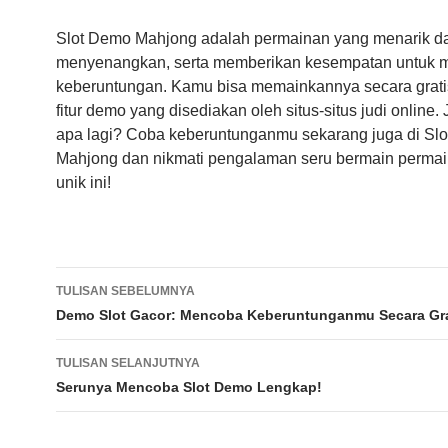
Slot Demo Mahjong adalah permainan yang menarik d
menyenangkan, serta memberikan kesempatan untuk m
keberuntungan. Kamu bisa memainkannya secara grat
fitur demo yang disediakan oleh situs-situs judi online.
apa lagi? Coba keberuntunganmu sekarang juga di Sl
Mahjong dan nikmati pengalaman seru bermain perma
unik ini!
Navigasi
TULISAN SEBELUMNYA
Tulisan
Demo Slot Gacor: Mencoba Keberuntunganmu Secara Gra
TULISAN SELANJUTNYA
Serunya Mencoba Slot Demo Lengkap!