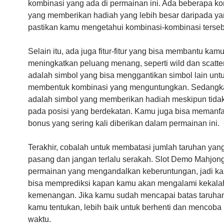
kombinasi yang ada di permainan ini. Ada beberapa k
yang memberikan hadiah yang lebih besar daripada yang
pastikan kamu mengetahui kombinasi-kombinasi terseb
Selain itu, ada juga fitur-fitur yang bisa membantu kam
meningkatkan peluang menang, seperti wild dan scatter
adalah simbol yang bisa menggantikan simbol lain unt
membentuk kombinasi yang menguntungkan. Sedangka
adalah simbol yang memberikan hadiah meskipun tida
pada posisi yang berdekatan. Kamu juga bisa memanfaa
bonus yang sering kali diberikan dalam permainan ini.
Terakhir, cobalah untuk membatasi jumlah taruhan ya
pasang dan jangan terlalu serakah. Slot Demo Mahjon
permainan yang mengandalkan keberuntungan, jadi ka
bisa memprediksi kapan kamu akan mengalami kekala
kemenangan. Jika kamu sudah mencapai batas taruha
kamu tentukan, lebih baik untuk berhenti dan mencoba l
waktu.