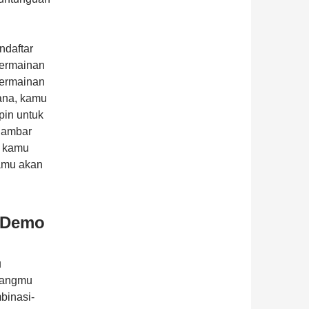
daftar
permainan
permainan
ana, kamu
pin untuk
gambar
a kamu
amu akan
t Demo
u
uangmu
binasi-