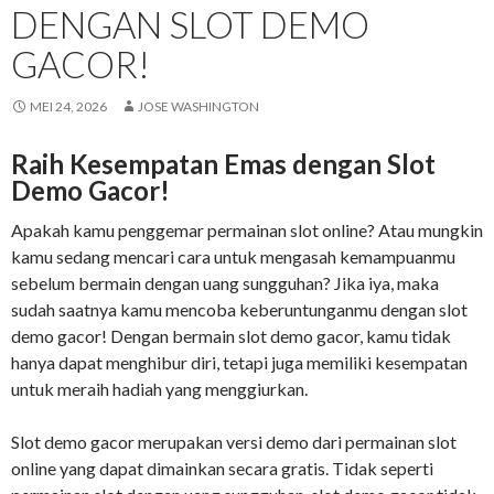
DENGAN SLOT DEMO
GACOR!
MEI 24, 2026
JOSE WASHINGTON
Raih Kesempatan Emas dengan Slot
Demo Gacor!
Apakah kamu penggemar permainan slot online? Atau mungkin
kamu sedang mencari cara untuk mengasah kemampuanmu
sebelum bermain dengan uang sungguhan? Jika iya, maka
sudah saatnya kamu mencoba keberuntunganmu dengan slot
demo gacor! Dengan bermain slot demo gacor, kamu tidak
hanya dapat menghibur diri, tetapi juga memiliki kesempatan
untuk meraih hadiah yang menggiurkan.
Slot demo gacor merupakan versi demo dari permainan slot
online yang dapat dimainkan secara gratis. Tidak seperti