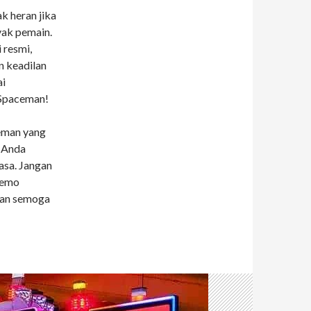
k heran jika
yak pemain.
i resmi,
n keadilan
ai
 Spaceman!
eman yang
, Anda
asa. Jangan
demo
dan semoga