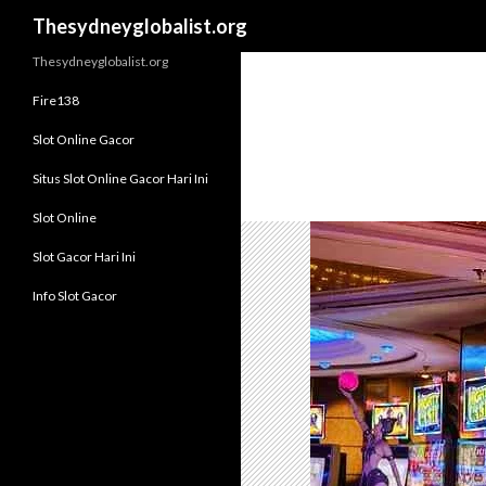
Cari
Thesydneyglobalist.org
Thesydneyglobalist.org
Fire138
Slot Online Gacor
Situs Slot Online Gacor Hari Ini
Slot Online
Slot Gacor Hari Ini
Info Slot Gacor