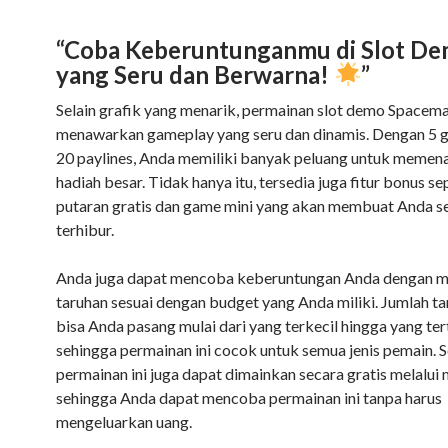
“Coba Keberuntunganmu di Slot D
yang Seru dan Berwarna!
”
Selain grafik yang menarik, permainan slot demo Spacema
menawarkan gameplay yang seru dan dinamis. Dengan 5 
20 paylines, Anda memiliki banyak peluang untuk meme
hadiah besar. Tidak hanya itu, tersedia juga fitur bonus se
putaran gratis dan game mini yang akan membuat Anda 
terhibur.
Anda juga dapat mencoba keberuntungan Anda dengan 
taruhan sesuai dengan budget yang Anda miliki. Jumlah t
bisa Anda pasang mulai dari yang terkecil hingga yang ter
sehingga permainan ini cocok untuk semua jenis pemain. Se
permainan ini juga dapat dimainkan secara gratis melalu
sehingga Anda dapat mencoba permainan ini tanpa harus
mengeluarkan uang.