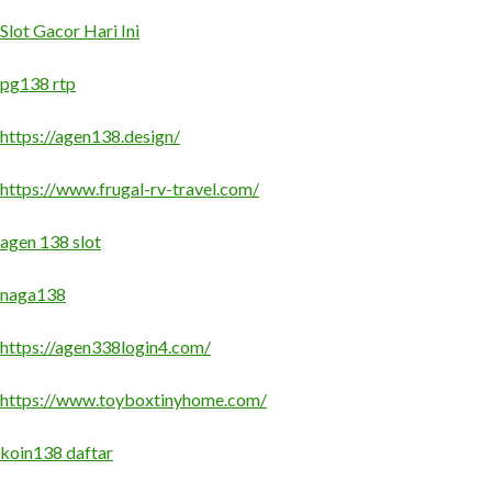
Slot Gacor Hari Ini
pg138 rtp
https://agen138.design/
https://www.frugal-rv-travel.com/
agen 138 slot
naga138
https://agen338login4.com/
https://www.toyboxtinyhome.com/
koin138 daftar