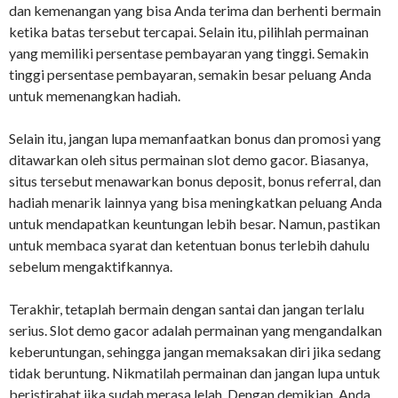
dan kemenangan yang bisa Anda terima dan berhenti bermain
ketika batas tersebut tercapai. Selain itu, pilihlah permainan
yang memiliki persentase pembayaran yang tinggi. Semakin
tinggi persentase pembayaran, semakin besar peluang Anda
untuk memenangkan hadiah.
Selain itu, jangan lupa memanfaatkan bonus dan promosi yang
ditawarkan oleh situs permainan slot demo gacor. Biasanya,
situs tersebut menawarkan bonus deposit, bonus referral, dan
hadiah menarik lainnya yang bisa meningkatkan peluang Anda
untuk mendapatkan keuntungan lebih besar. Namun, pastikan
untuk membaca syarat dan ketentuan bonus terlebih dahulu
sebelum mengaktifkannya.
Terakhir, tetaplah bermain dengan santai dan jangan terlalu
serius. Slot demo gacor adalah permainan yang mengandalkan
keberuntungan, sehingga jangan memaksakan diri jika sedang
tidak beruntung. Nikmatilah permainan dan jangan lupa untuk
beristirahat jika sudah merasa lelah. Dengan demikian, Anda