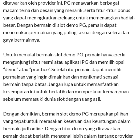
ditawarkan oleh provider ini. PG menawarkan berbagai
macam tema dan desain yang menarik, serta fitur-fitur bonus
yang dapat meningkatkan peluang untuk memenangkan hadiah
besar. Dengan bermain di slot demo PG, pemain dapat
menemukan permainan yang paling sesuai dengan selera dan
gaya bermainnya.
Untuk memulai bermain slot demo PG, pemain hanya perlu
mengunjungi situs resmi atau aplikasi PG dan memilih opsi
“demo” atau “practice”. Setelah itu, pemain dapat memilih
permainan yang ingin dimainkan dan menikmati sensasi
bermain tanpa batas. Jangan lupa untuk memanfaatkan
kesempatan ini untuk berlatih dan memperkuat kemampuan
sebelum memasuki dunia slot dengan uang asli.
Dengan demikian, bermain slot demo PG merupakan pilihan
yang tepat untuk merasakan keseruan dan keuntungan dalam
bermain judi online. Dengan fitur demo yang ditawarkan,
pemain dapat berlatih, mengenal lebih dalam tentang provider