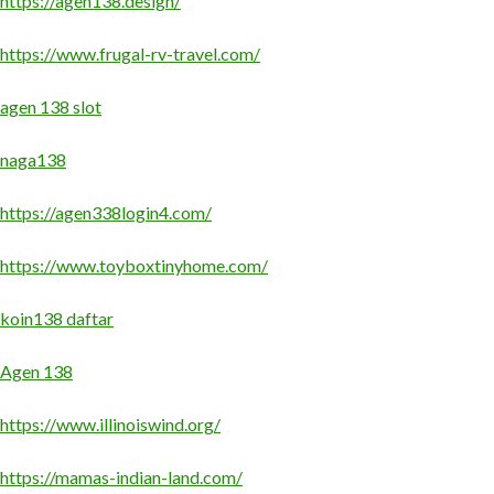
https://agen138.design/
https://www.frugal-rv-travel.com/
agen 138 slot
naga138
https://agen338login4.com/
https://www.toyboxtinyhome.com/
koin138 daftar
Agen 138
https://www.illinoiswind.org/
https://mamas-indian-land.com/