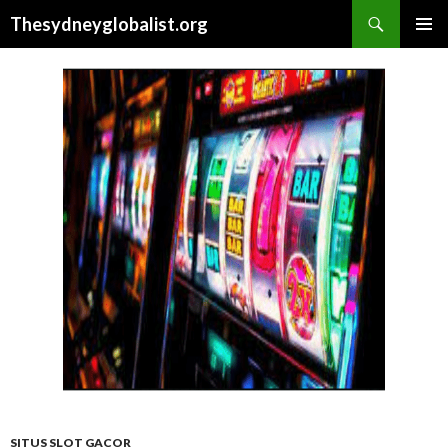
Cari
Thesydneyglobalist.org
LANGSUNG
MENU
KE
UTAMA
ISI
SITUS SLOT GACOR