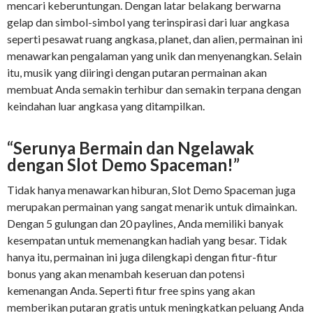
mencari keberuntungan. Dengan latar belakang berwarna
gelap dan simbol-simbol yang terinspirasi dari luar angkasa
seperti pesawat ruang angkasa, planet, dan alien, permainan ini
menawarkan pengalaman yang unik dan menyenangkan. Selain
itu, musik yang diiringi dengan putaran permainan akan
membuat Anda semakin terhibur dan semakin terpana dengan
keindahan luar angkasa yang ditampilkan.
“Serunya Bermain dan Ngelawak
dengan Slot Demo Spaceman!”
Tidak hanya menawarkan hiburan, Slot Demo Spaceman juga
merupakan permainan yang sangat menarik untuk dimainkan.
Dengan 5 gulungan dan 20 paylines, Anda memiliki banyak
kesempatan untuk memenangkan hadiah yang besar. Tidak
hanya itu, permainan ini juga dilengkapi dengan fitur-fitur
bonus yang akan menambah keseruan dan potensi
kemenangan Anda. Seperti fitur free spins yang akan
memberikan putaran gratis untuk meningkatkan peluang Anda