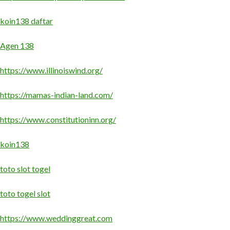
koin138 daftar
Agen 138
https://www.illinoiswind.org/
https://mamas-indian-land.com/
https://www.constitutioninn.org/
koin138
toto slot togel
toto togel slot
https://www.weddinggreat.com