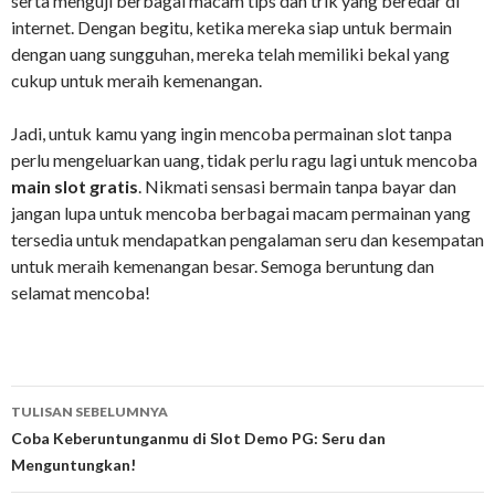
serta menguji berbagai macam tips dan trik yang beredar di
internet. Dengan begitu, ketika mereka siap untuk bermain
dengan uang sungguhan, mereka telah memiliki bekal yang
cukup untuk meraih kemenangan.
Jadi, untuk kamu yang ingin mencoba permainan slot tanpa
perlu mengeluarkan uang, tidak perlu ragu lagi untuk mencoba
main slot gratis
. Nikmati sensasi bermain tanpa bayar dan
jangan lupa untuk mencoba berbagai macam permainan yang
tersedia untuk mendapatkan pengalaman seru dan kesempatan
untuk meraih kemenangan besar. Semoga beruntung dan
selamat mencoba!
Navigasi
TULISAN SEBELUMNYA
Tulisan
Coba Keberuntunganmu di Slot Demo PG: Seru dan
Menguntungkan!